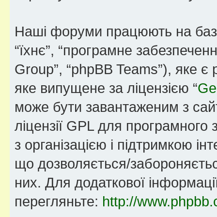
Наші форуми працюють на базі 
“їхнє”, “програмне забезпечен
Group”, “phpBB Teams”), яке є
яке випущене за ліцензією “
Ge
може бути завантаженим з са
ліцензії GPL для програмного 
з організацією і підтримкою інт
що дозволяється/забороняється
них. Для додаткової інформаці
перегляньте:
http://www.phpbb.