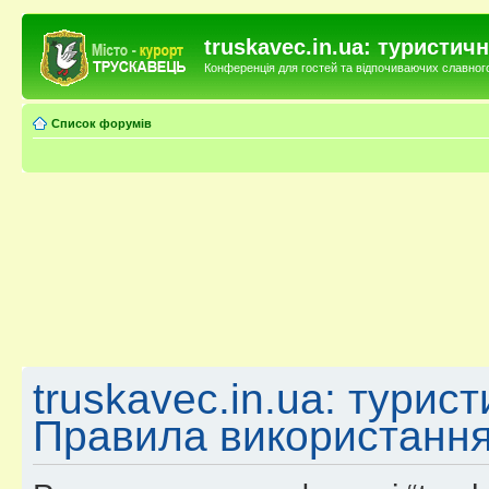
truskavec.in.ua: туристи
Конференція для гостей та відпочиваючих славного 
Список форумів
truskavec.in.ua: турис
Правила використанн