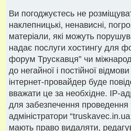
Ви погоджуєтесь не розміщуват
наклепницькі, ненависні, погро
матеріали, які можуть порушува
надає послуги хостингу для фо
форум Трускавця” чи міжнародн
до негайної і постійної відмов
інтернет-провайдер буде пові
вважати це за необхідне. IP-а
для забезпечення проведення т
адміністратори “truskavec.in.
мають право видаляти, редагув