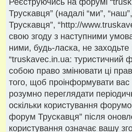
Реєструючись на форумі “trusk
Трускавця” (надалі “ми”, “наш”
Трускавця”, “http://www.truskav
свою згоду з наступними умов
ними, будь-ласка, не заходьте 
“truskavec.in.ua: туристичний
собою право змінювати ці прав
того, щоб проінформувати вас 
розумно переглядати періодичн
оскільки користування форумом
форум Трускавця” після оновл
користування означає вашу зго