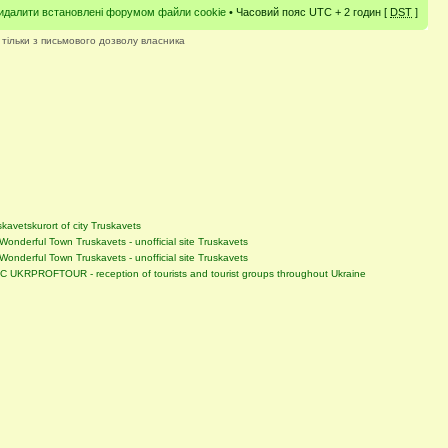
идалити встановлені форумом файли cookie
• Часовий пояс UTC + 2 годин [
DST
]
 тільки з письмового дозволу власника