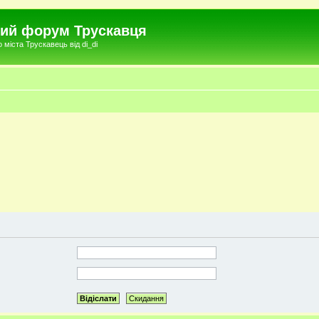
чний форум Трускавця
міста Трускавець від di_di