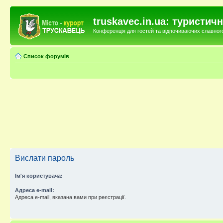
truskavec.in.ua: туристи
Конференція для гостей та відпочиваючих славного 
Список форумів
Вислати пароль
Ім'я користувача:
Адреса e-mail:
Адреса e-mail, вказана вами при реєстрації.