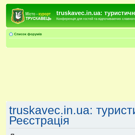
truskavec.in.ua: туристи
Конференція для гостей та відпочиваючих славного 
Список форумів
truskavec.in.ua: турис
Реєстрація