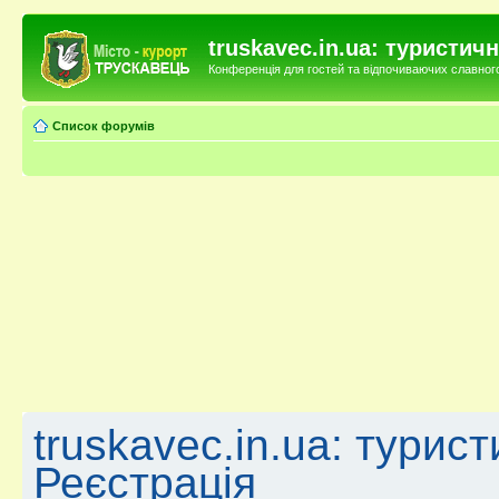
truskavec.in.ua: туристи
Конференція для гостей та відпочиваючих славного 
Список форумів
truskavec.in.ua: турис
Реєстрація