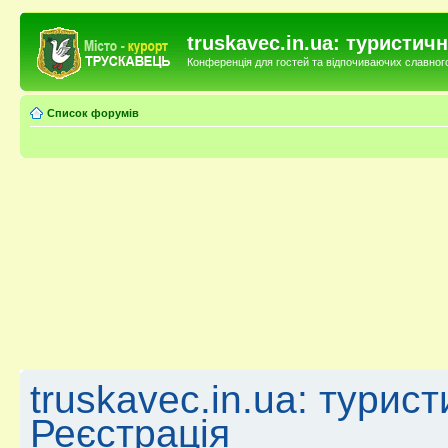
truskavec.in.ua: туристи
Конференція для гостей та відпочиваючих славного 
Список форумів
truskavec.in.ua: турис
Реєстрація