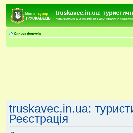
truskavec.in.ua: туристи
Конференція для гостей та відпочиваючих славного 
Список форумів
truskavec.in.ua: турис
Реєстрація