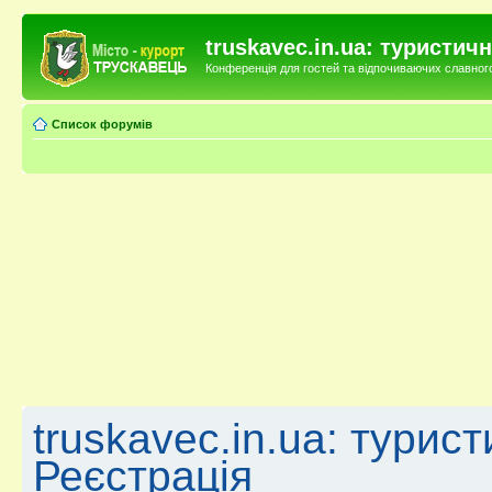
truskavec.in.ua: туристи
Конференція для гостей та відпочиваючих славного 
Список форумів
truskavec.in.ua: турис
Реєстрація