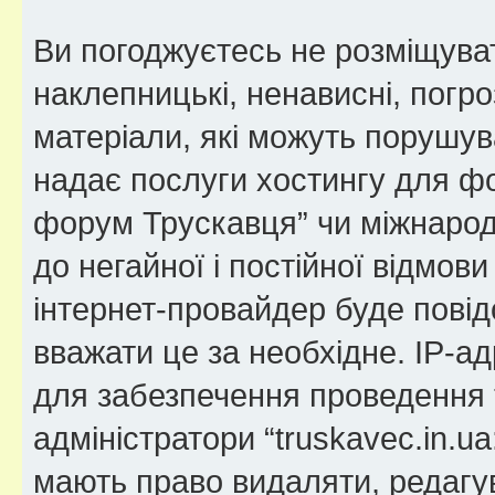
Ви погоджуєтесь не розміщуват
наклепницькі, ненависні, погро
матеріали, які можуть порушува
надає послуги хостингу для фо
форум Трускавця” чи міжнародн
до негайної і постійної відмов
інтернет-провайдер буде пові
вважати це за необхідне. IP-а
для забезпечення проведення т
адміністратори “truskavec.in.
мають право видаляти, редагув