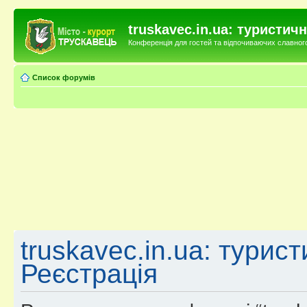
truskavec.in.ua: туристи
Конференція для гостей та відпочиваючих славного 
Список форумів
truskavec.in.ua: турис
Реєстрація