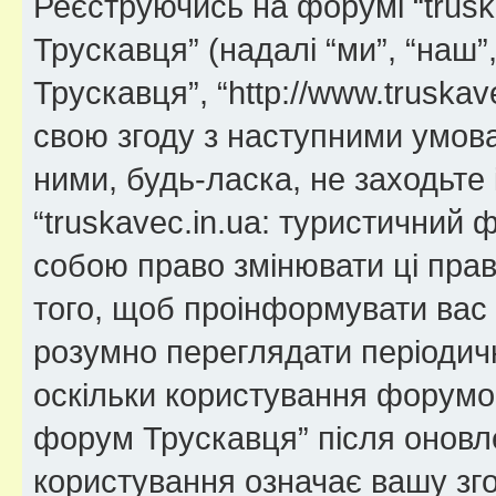
Реєструючись на форумі “trusk
Трускавця” (надалі “ми”, “наш”
Трускавця”, “http://www.truskav
свою згоду з наступними умов
ними, будь-ласка, не заходьте 
“truskavec.in.ua: туристичний
собою право змінювати ці прав
того, щоб проінформувати вас 
розумно переглядати періодичн
оскільки користування форумом
форум Трускавця” після оновл
користування означає вашу зго