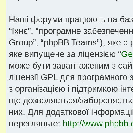
Наші форуми працюють на базі 
“їхнє”, “програмне забезпечен
Group”, “phpBB Teams”), яке є
яке випущене за ліцензією “
Ge
може бути завантаженим з са
ліцензії GPL для програмного 
з організацією і підтримкою інт
що дозволяється/забороняється
них. Для додаткової інформаці
перегляньте:
http://www.phpbb.