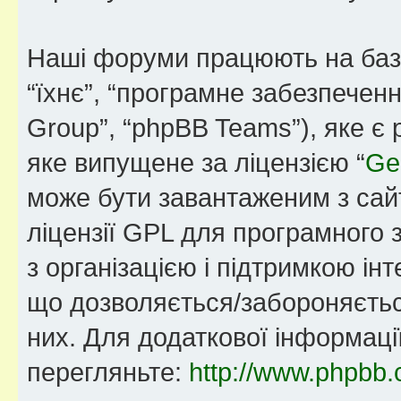
Наші форуми працюють на базі 
“їхнє”, “програмне забезпечен
Group”, “phpBB Teams”), яке є
яке випущене за ліцензією “
Ge
може бути завантаженим з са
ліцензії GPL для програмного 
з організацією і підтримкою інт
що дозволяється/забороняється
них. Для додаткової інформаці
перегляньте:
http://www.phpbb.