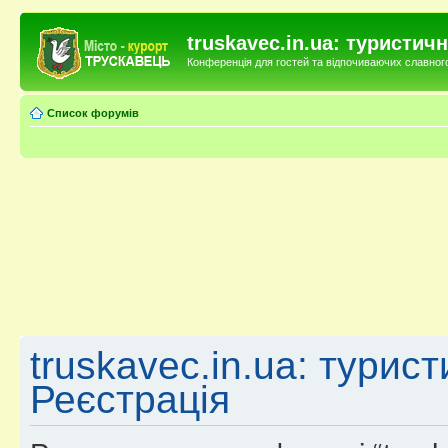
truskavec.in.ua: туристи
Конференція для гостей та відпочиваючих славного 
Список форумів
truskavec.in.ua: турис
Реєстрація