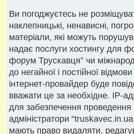
Ви погоджуєтесь не розміщуват
наклепницькі, ненависні, погро
матеріали, які можуть порушува
надає послуги хостингу для фо
форум Трускавця” чи міжнародн
до негайної і постійної відмов
інтернет-провайдер буде пові
вважати це за необхідне. IP-а
для забезпечення проведення т
адміністратори “truskavec.in.
мають право видаляти, редагув