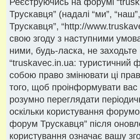
Реєструючись на форумі “trusk
Трускавця” (надалі “ми”, “наш”
Трускавця”, “http://www.truskav
свою згоду з наступними умов
ними, будь-ласка, не заходьте 
“truskavec.in.ua: туристичний
собою право змінювати ці прав
того, щоб проінформувати вас 
розумно переглядати періодичн
оскільки користування форумом
форум Трускавця” після оновл
користування означає вашу зго