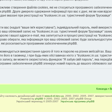
можливе створення файлів cookies, які не стосуються програмного забезпеченн
hpBB. Друге джерело одержання інформації про вас є дані, які ви нам відсил
дані вказані при реєстрації на “truskavec.in.ua: туристичний форум Трускавця”
ати вас (надалі “ваше ім'я користувача”), індивідуальний пароль, який викорис
о ваш обліковий запис на “truskavec.in.ua: туристичний форум Трускавця” зах
ролю і вашої адреси e-mail, яка запитується в процесі реєстрації на “truskavec
право обирати, яка інформація про ваш обліковий запис буде загальнодоступно
ь, які розсилаються програмним забезпеченням phpBB.
омендується використання одного й того ж паролю на різних вебсайтах. Ваш 
те його в таємниці, і при будь-яких обставинах ніхто з “truskavec.in.ua: турис
о запису, ви можете скористатись функцією “Я забув свій пароль”, яка перед
програмне забезпечення phpBB згенерує новий пароль до вашого облікового зап
Команда
•
В
сайту належать дизайнерській групі ©
www.di-di.kiev.ua
, 2000, 2002, 2005, 2007, використання
Powered by
phpBB
© 2000, 2002, 2005, 2007 phpBB Group
Український переклад © 2005-2007
Українська підтримка phpBB