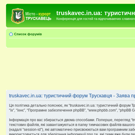
truskavec.in.ua: туристи
Конференція для гостей та відпочиваючих славного 
Список форумів
truskavec.in.ua: туристичний форум Трускавця - Заява п
Ця політика детально пояснює, як “truskavec.in.ua: туристичний форум Труск
“їх”, “їхнє”, “Програмне забезпечення phpBB”, “www.phpbb.com”, “phpBB G
Інформація про вас збирається двома способами. Поперше, перегляд “tr
текстових файлів, які завантажуються в папку тимчасових файлів вашого 
(надалі “session-id”), які автоматично присвоюються вам програмним заб
використовується для зберігання інформації про те, які теми вже були 