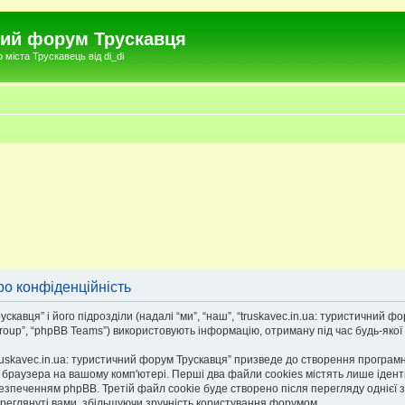
чний форум Трускавця
міста Трускавець від di_di
ро конфіденційність
авця” і його підрозділи (надалі “ми”, “наш”, “truskavec.in.ua: туристичний фору
roup”, “phpBB Teams”) використовують інформацію, отриману під час будь-якої в
uskavec.in.ua: туристичний форум Трускавця” призведе до створення програмн
браузера на вашому комп'ютері. Перші два файли cookies містять лише ідентифі
езпеченням phpBB. Третій файл cookie буде створено після перегляду однієї з 
переглянуті вами, збільшуючи зручність користування форумом.