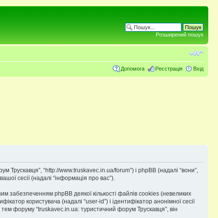
Розширений пошук
Допомога
Реєстрація
Вхід
м Трускавця”, “http://www.truskavec.in.ua/forum”) і phpBB (надалі “вони”,
ашої сесії (надалі “інформація про вас”).
им забезпеченням phpBB деякої кількості файлів cookies (невеликих
катор користувача (надалі “user-id”) і ідентифікатор анонімної сесії
тем форуму “truskavec.in.ua: туристичний форум Трускавця”, він