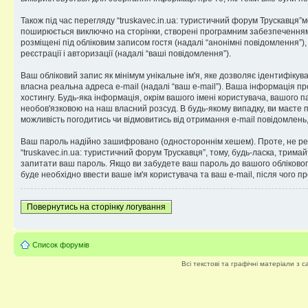
Також під час перегляду “truskavec.in.ua: туристичний форум Трускавця”
поширюється виключно на сторінки, створені програмним забезпеченням p
розміщені під обліковим записом гостя (надалі “анонімні повідомлення”), 
реєстрації і авторизації (надалі “ваші повідомлення”).
Ваш обліковий запис як мінімум унікальне ім'я, яке дозволяє ідентифікув
власна реальна адреса e-mail (надалі “ваш e-mail”). Ваша інформація пр
хостингу. Будь-яка інформація, окрім вашого імені користувача, вашого па
необов'язковою на наш власний розсуд. В будь-якому випадку, ви маєте 
можливість погодитись чи відмовитись від отримання e-mail повідомлен
Ваш пароль надійно зашифровано (одностороннім хешем). Проте, не рек
“truskavec.in.ua: туристичний форум Трускавця”, тому, будь-ласка, тримай
запитати ваш пароль. Якщо ви забудете ваш пароль до вашого обліковог
буде необхідно ввести ваше ім'я користувача та ваш e-mail, після чого 
Повернутись на сторінку логування
Список форумів
Всі текстові та графічні матеріали з 