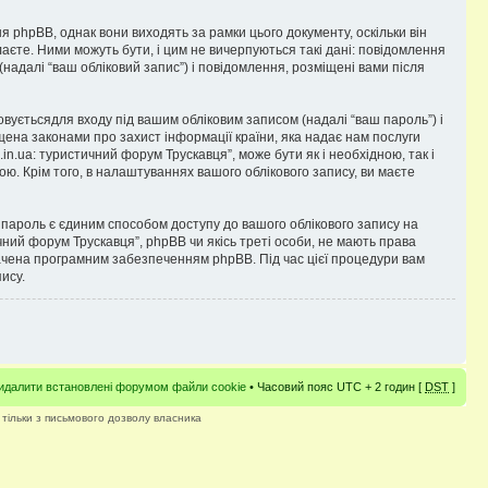
я phpBB, однак вони виходять за рамки цього документу, оскільки він
аєте. Ними можуть бути, і цим не вичерпуються такі дані: повідомлення
 (надалі “ваш обліковий запис”) і повідомлення, розміщені вами після
товуєтьсядля входу під вашим обліковим записом (надалі “ваш пароль”) і
ищена законами про захист інформації країни, яка надає нам послуги
.in.ua: туристичний форум Трускавця”, може бути як і необхідною, так і
ю. Крім того, в налаштуваннях вашого облікового запису, ви маєте
пароль є єдиним способом доступу до вашого облікового запису на
тичний форум Трускавця”, phpBB чи якісь треті особи, не мають права
бачена програмним забезпеченням phpBB. Під час цієї процедури вам
ису.
идалити встановлені форумом файли cookie
• Часовий пояс UTC + 2 годин [
DST
]
 тільки з письмового дозволу власника