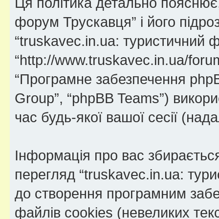
Ця політика детально пояснює, 
форум Трускавця” і його підроз
“truskavec.in.ua: туристичний 
“http://www.truskavec.in.ua/forum
“Програмне забезпечення phpB
Group”, “phpBB Teams”) викор
час будь-якої вашої сесії (нада
Інформація про вас збираєтьс
перегляд “truskavec.in.ua: ту
до створення програмним забе
файлів cookies (невеликих тек