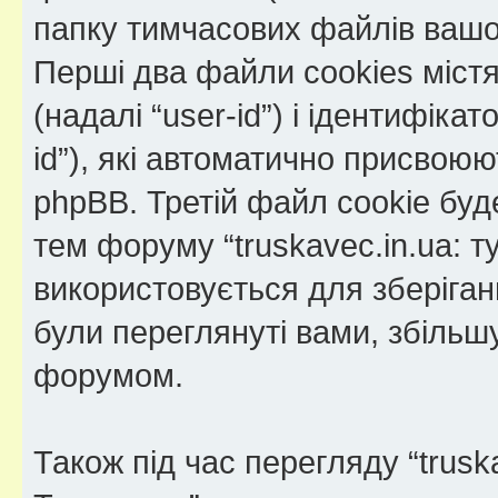
папку тимчасових файлів вашо
Перші два файли cookies міст
(надалі “user-id”) і ідентифікат
id”), які автоматично присво
phpBB. Третій файл cookie буде
тем форуму “truskavec.in.ua: 
використовується для зберіганн
були переглянуті вами, збільш
форумом.
Також під час перегляду “trus