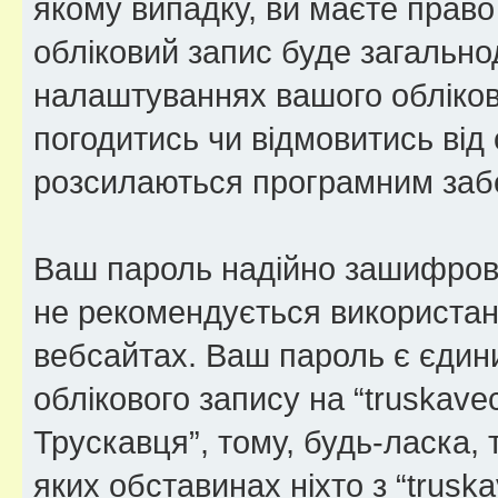
якому випадку, ви маєте право
обліковий запис буде загально
налаштуваннях вашого обліков
погодитись чи відмовитись від 
розсилаються програмним заб
Ваш пароль надійно зашифров
не рекомендується використанн
вебсайтах. Ваш пароль є єдин
облікового запису на “truskave
Трускавця”, тому, будь-ласка, 
яких обставинах ніхто з “trusk