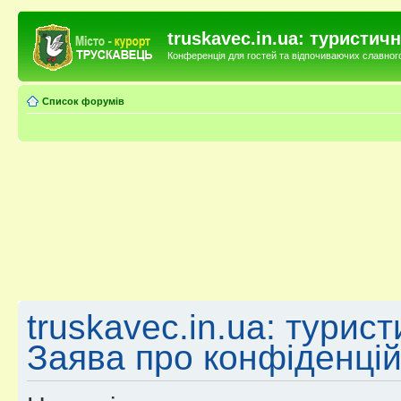
truskavec.in.ua: туристи
Конференція для гостей та відпочиваючих славного 
Список форумів
truskavec.in.ua: турис
Заява про конфіденцій