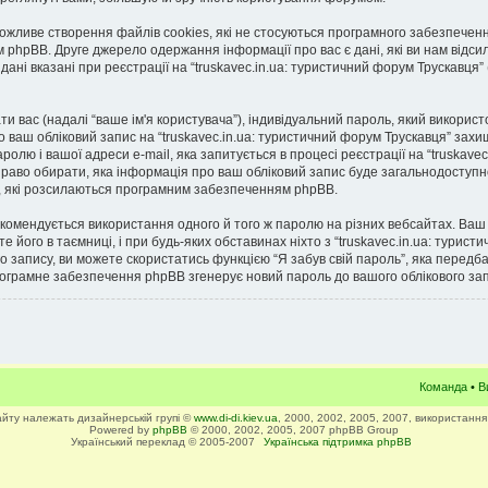
можливе створення файлів cookies, які не стосуються програмного забезпеченн
hpBB. Друге джерело одержання інформації про вас є дані, які ви нам відсил
дані вказані при реєстрації на “truskavec.in.ua: туристичний форум Трускавця”
ати вас (надалі “ваше ім'я користувача”), індивідуальний пароль, який викорис
о ваш обліковий запис на “truskavec.in.ua: туристичний форум Трускавця” зах
ролю і вашої адреси e-mail, яка запитується в процесі реєстрації на “truskavec
право обирати, яка інформація про ваш обліковий запис буде загальнодоступно
ь, які розсилаються програмним забезпеченням phpBB.
омендується використання одного й того ж паролю на різних вебсайтах. Ваш 
те його в таємниці, і при будь-яких обставинах ніхто з “truskavec.in.ua: турис
о запису, ви можете скористатись функцією “Я забув свій пароль”, яка перед
програмне забезпечення phpBB згенерує новий пароль до вашого облікового зап
Команда
•
В
сайту належать дизайнерській групі ©
www.di-di.kiev.ua
, 2000, 2002, 2005, 2007, використання
Powered by
phpBB
© 2000, 2002, 2005, 2007 phpBB Group
Український переклад © 2005-2007
Українська підтримка phpBB