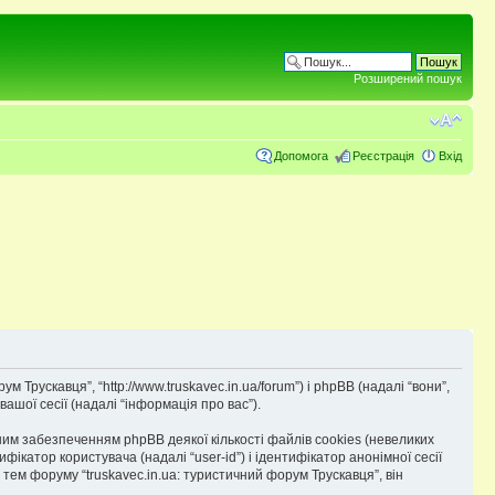
Розширений пошук
Допомога
Реєстрація
Вхід
м Трускавця”, “http://www.truskavec.in.ua/forum”) і phpBB (надалі “вони”,
ашої сесії (надалі “інформація про вас”).
им забезпеченням phpBB деякої кількості файлів cookies (невеликих
катор користувача (надалі “user-id”) і ідентифікатор анонімної сесії
тем форуму “truskavec.in.ua: туристичний форум Трускавця”, він