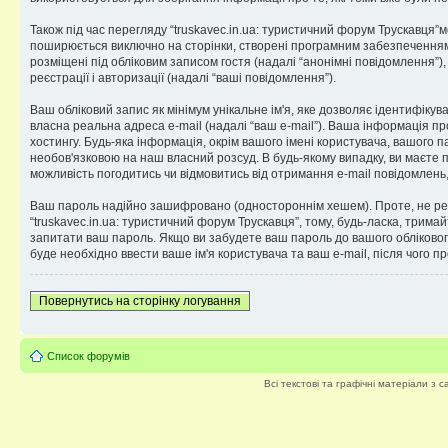
Також під час перегляду “truskavec.in.ua: туристичний форум Трускавця”
поширюється виключно на сторінки, створені програмним забезпеченням p
розміщені під обліковим записом гостя (надалі “анонімні повідомлення”), 
реєстрації і авторизації (надалі “ваші повідомлення”).
Ваш обліковий запис як мінімум унікальне ім'я, яке дозволяє ідентифікув
власна реальна адреса e-mail (надалі “ваш e-mail”). Ваша інформація пр
хостингу. Будь-яка інформація, окрім вашого імені користувача, вашого па
необов'язковою на наш власний розсуд. В будь-якому випадку, ви маєте 
можливість погодитись чи відмовитись від отримання e-mail повідомлен
Ваш пароль надійно зашифровано (одностороннім хешем). Проте, не рек
“truskavec.in.ua: туристичний форум Трускавця”, тому, будь-ласка, тримай
запитати ваш пароль. Якщо ви забудете ваш пароль до вашого обліковог
буде необхідно ввести ваше ім'я користувача та ваш e-mail, після чого 
Повернутись на сторінку логування
Список форумів
Всі текстові та графічні матеріали з 