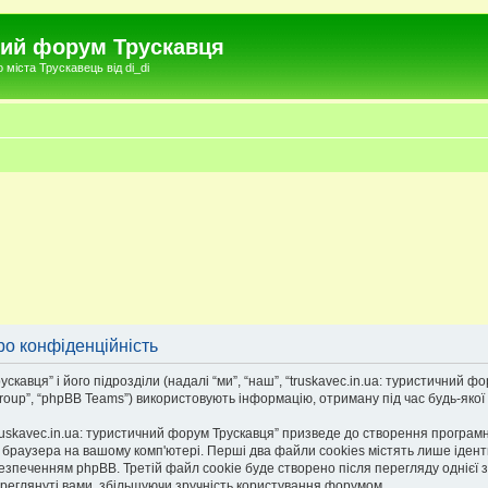
чний форум Трускавця
міста Трускавець від di_di
ро конфіденційність
авця” і його підрозділи (надалі “ми”, “наш”, “truskavec.in.ua: туристичний фору
roup”, “phpBB Teams”) використовують інформацію, отриману під час будь-якої в
uskavec.in.ua: туристичний форум Трускавця” призведе до створення програмн
браузера на вашому комп'ютері. Перші два файли cookies містять лише ідентифі
езпеченням phpBB. Третій файл cookie буде створено після перегляду однієї з 
переглянуті вами, збільшуючи зручність користування форумом.