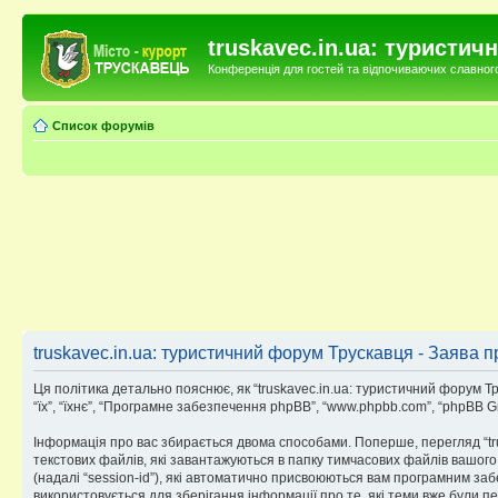
truskavec.in.ua: туристи
Конференція для гостей та відпочиваючих славного 
Список форумів
truskavec.in.ua: туристичний форум Трускавця - Заява п
Ця політика детально пояснює, як “truskavec.in.ua: туристичний форум Труск
“їх”, “їхнє”, “Програмне забезпечення phpBB”, “www.phpbb.com”, “phpBB G
Інформація про вас збирається двома способами. Поперше, перегляд “tr
текстових файлів, які завантажуються в папку тимчасових файлів вашого 
(надалі “session-id”), які автоматично присвоюються вам програмним заб
використовується для зберігання інформації про те, які теми вже були 