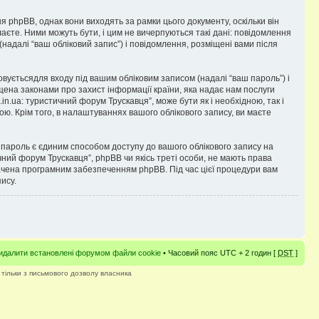
я phpBB, однак вони виходять за рамки цього документу, оскільки він
аєте. Ними можуть бути, і цим не вичерпуються такі дані: повідомлення
 (надалі “ваш обліковий запис”) і повідомлення, розміщені вами після
товуєтьсядля входу під вашим обліковим записом (надалі “ваш пароль”) і
ищена законами про захист інформації країни, яка надає нам послуги
.in.ua: туристичний форум Трускавця”, може бути як і необхідною, так і
ю. Крім того, в налаштуваннях вашого облікового запису, ви маєте
пароль є єдиним способом доступу до вашого облікового запису на
тичний форум Трускавця”, phpBB чи якісь треті особи, не мають права
бачена програмним забезпеченням phpBB. Під час цієї процедури вам
ису.
идалити встановлені форумом файли cookie
• Часовий пояс UTC + 2 годин [
DST
]
 тільки з письмового дозволу власника