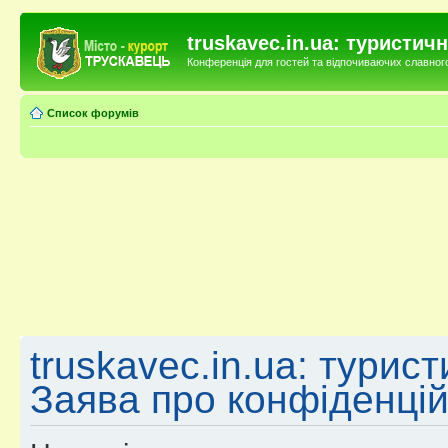
truskavec.in.ua: туристи
Конференція для гостей та відпочиваючих славного 
Список форумів
truskavec.in.ua: турис
Заява про конфіденцій