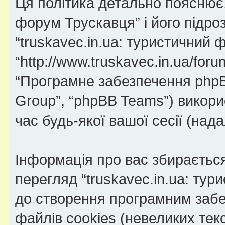
Ця політика детально пояснює, 
форум Трускавця” і його підроз
“truskavec.in.ua: туристичний 
“http://www.truskavec.in.ua/forum
“Програмне забезпечення phpB
Group”, “phpBB Teams”) викор
час будь-якої вашої сесії (нада
Інформація про вас збираєтьс
перегляд “truskavec.in.ua: ту
до створення програмним забе
файлів cookies (невеликих тек