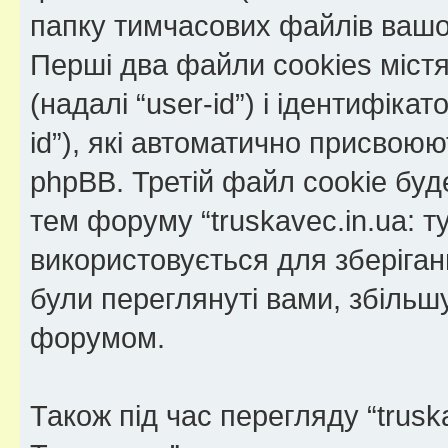
папку тимчасових файлів вашо
Перші два файли cookies міст
(надалі “user-id”) і ідентифікат
id”), які автоматично присво
phpBB. Третій файл cookie буде
тем форуму “truskavec.in.ua: 
використовується для зберіганн
були переглянуті вами, збільш
форумом.
Також під час перегляду “trus