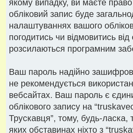
якому випадку, ви маєте право
обліковий запис буде загально
налаштуваннях вашого обліков
погодитись чи відмовитись від 
розсилаються програмним заб
Ваш пароль надійно зашифров
не рекомендується використанн
вебсайтах. Ваш пароль є єдин
облікового запису на “truskave
Трускавця”, тому, будь-ласка, 
яких обставинах ніхто з “trusk