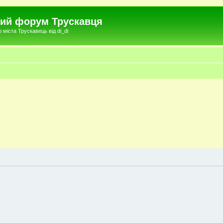
чний форум Трускавця
міста Трускавець від di_di