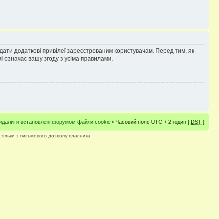
адати додаткові привілеї зареєстрованим користувачам. Перед тим, як
і означає вашу згоду з усіма правилами.
идалити встановлені форумом файли cookie
• Часовий пояс UTC + 2 годин [
DST
]
 тільки з письмового дозволу власника