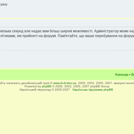
 разу
екілька секунд але надає вам більш широкі можливості. Адміністратор може н
олітиками, які прийняті на форумі. Пам'ятайте, що ваше перебування на форум
Команда
•
В
сайту належать дизайнерській групі ©
www.di-di.kiev.ua
, 2000, 2002, 2005, 2007, використання
Powered by
phpBB
© 2000, 2002, 2005, 2007 phpBB Group
Український переклад © 2005-2007
Українська підтримка phpBB