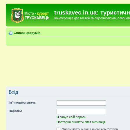
truskavec.in.ua: туристи
Конференція для гостей та відпочиваючих славного 
Список форумів
Вхід
Ім'я користувача:
Пароль:
Я забув свій пароль
Повторно вислати лист активації
Запам'ятати мене з цього комп'ютера