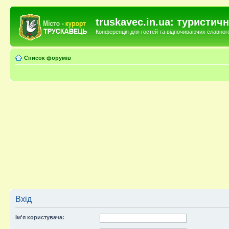
truskavec.in.ua: туристи
Конференція для гостей та відпочиваючих славного 
Список форумів
Вхід
Ім'я користувача: