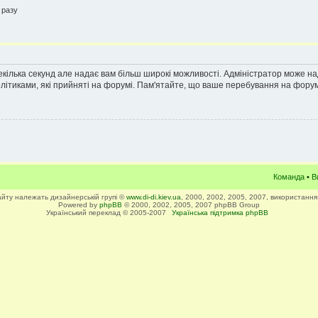
 разу
екілька секунд але надає вам більш широкі можливості. Адміністратор може н
олітиками, які прийняті на форумі. Пам'ятайте, що ваше перебування на форум
Команда
•
В
сайту належать дизайнерській групі ©
www.di-di.kiev.ua
, 2000, 2002, 2005, 2007, використання
Powered by
phpBB
© 2000, 2002, 2005, 2007 phpBB Group
Український переклад © 2005-2007
Українська підтримка phpBB