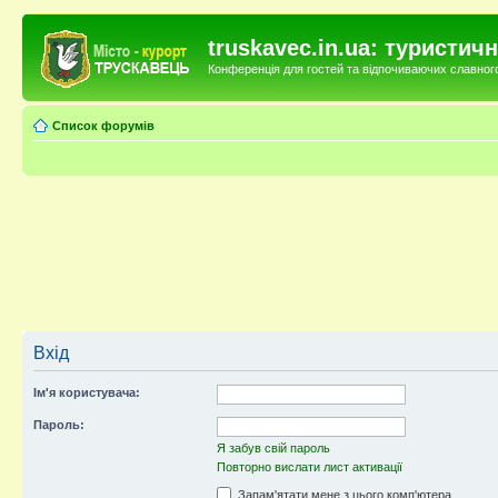
truskavec.in.ua: туристи
Конференція для гостей та відпочиваючих славного 
Список форумів
Вхід
Ім'я користувача:
Пароль:
Я забув свій пароль
Повторно вислати лист активації
Запам'ятати мене з цього комп'ютера