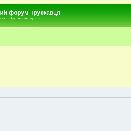
чний форум Трускавця
міста Трускавець від di_di