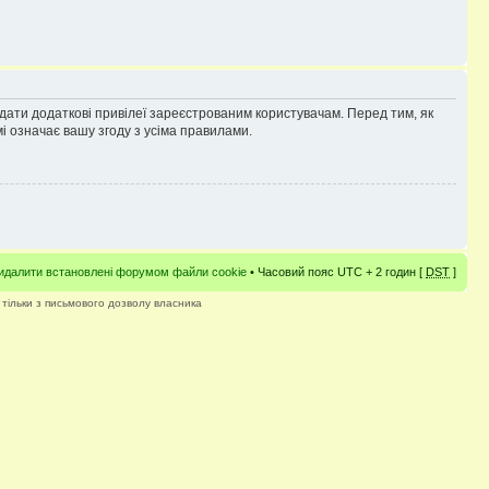
адати додаткові привілеї зареєстрованим користувачам. Перед тим, як
і означає вашу згоду з усіма правилами.
идалити встановлені форумом файли cookie
• Часовий пояс UTC + 2 годин [
DST
]
 тільки з письмового дозволу власника