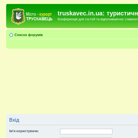
truskavec.in.ua: туристи
Конференція для гостей та відпочиваючих славного 
Список форумів
Вхід
Ім'я користувача: