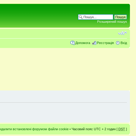
Розширений пошук
Допомога
Реєстрація
Вхід
идалити встановлені форумом файли cookie
• Часовий пояс UTC + 2 годин [
DST
]