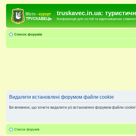
truskavec.in.ua: туристи
Конференція для гостей та відпочиваючих славного 
Список форумів
Видалити встановлені форумом файли cookie
Ви впевнені, що хочете видалити усі встановлені форумом файли cookie
Список форумів