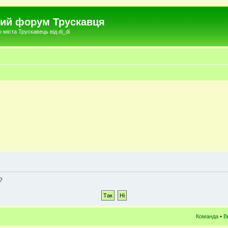
чний форум Трускавця
міста Трускавець від di_di
?
Команда
•
В