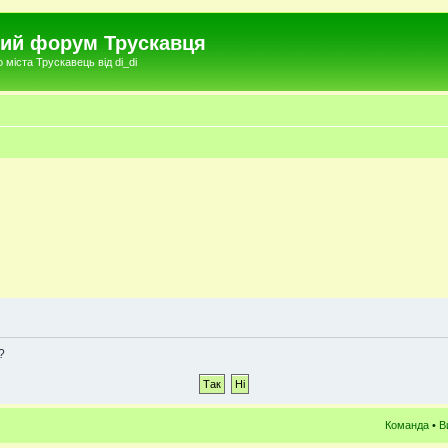
чний форум Трускавця
міста Трускавець від di_di
?
Команда
•
В