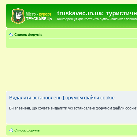
truskavec.in.ua: туристи
Конференція для гостей та відпочиваючих славного 
Список форумів
Видалити встановлені форумом файли cookie
Ви впевнені, що хочете видалити усі встановлені форумом файли cookie
Список форумів