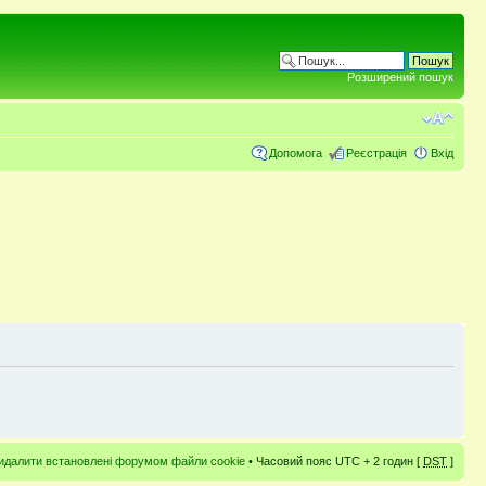
Розширений пошук
Допомога
Реєстрація
Вхід
идалити встановлені форумом файли cookie
• Часовий пояс UTC + 2 годин [
DST
]