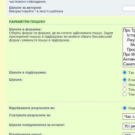
часткового співпадання.
Шукати за автором:
Використовуйте * в якості шаблона
ПАРАМЕТРИ ПОШУКУ
Шукати в форумах:
Оберіть форум чи форуми, де ви хочете здійснювати пошук. Задля
прискорення пошуку в підфорумах ви можете обрати батьківський
форум і увімкнути пошук в підфорумах.
Шукати в підфорумах:
Так
Шукати:
В на
Лише
Тіль
Тіль
Відображати результати як:
Пов
Сортувати результати за:
Шукати повідомлення за останні:
Відображати перші: