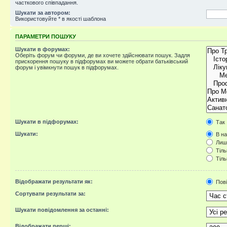
часткового співпадання.
Шукати за автором:
Використовуйте * в якості шаблона
ПАРАМЕТРИ ПОШУКУ
Шукати в форумах:
Оберіть форум чи форуми, де ви хочете здійснювати пошук. Задля
прискорення пошуку в підфорумах ви можете обрати батьківський
форум і увімкнути пошук в підфорумах.
Шукати в підфорумах:
Так
Шукати:
В на
Лише
Тіль
Тіль
Відображати результати як:
Пов
Сортувати результати за:
Шукати повідомлення за останні:
Відображати перші: