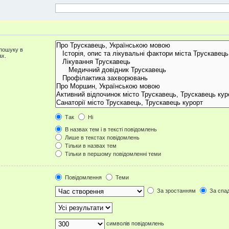
 пошуку в
ах.
Так
Ні
В назвах тем і в тексті повідомлень
Лише в текстах повідомлень
Тільки в назвах тем
Тільки в першому повідомленні теми
Повідомлення
Теми
За зростанням
За спа
символів повідомлень