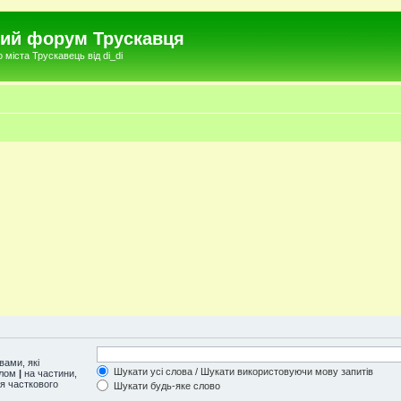
чний форум Трускавця
міста Трускавець від di_di
ами, які
Шукати усі слова / Шукати використовуючи мову запитів
олом
|
на частини,
ля часткового
Шукати будь-яке слово