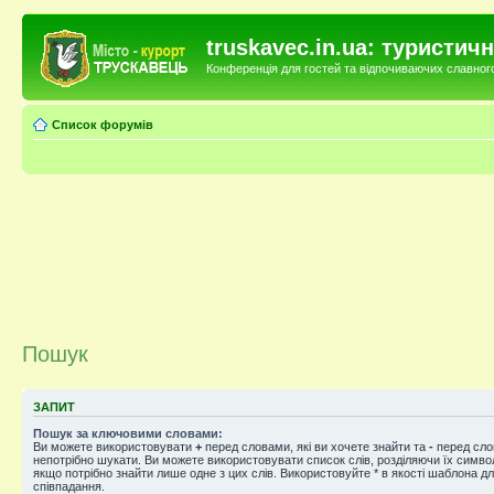
truskavec.in.ua: туристи
Конференція для гостей та відпочиваючих славного 
Список форумів
Пошук
ЗАПИТ
Пошук за ключовими словами:
Ви можете використовувати
+
перед словами, які ви хочете знайти та
-
перед слов
непотрібно шукати. Ви можете використовувати список слів, розділяючи їх симв
якщо потрібно знайти лише одне з цих слів. Використовуйте * в якості шаблона д
співпадання.