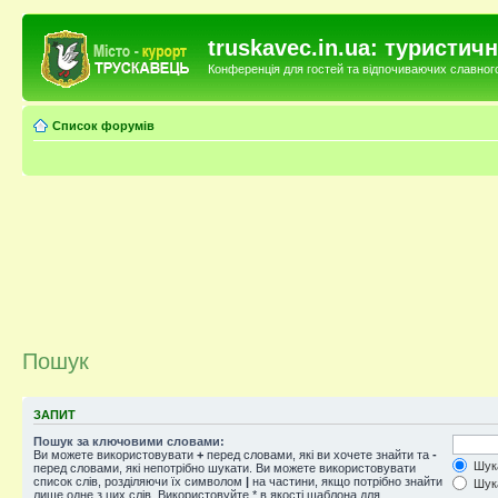
truskavec.in.ua: туристи
Конференція для гостей та відпочиваючих славного 
Список форумів
Пошук
ЗАПИТ
Пошук за ключовими словами:
Ви можете використовувати
+
перед словами, які ви хочете знайти та
-
Шука
перед словами, які непотрібно шукати. Ви можете використовувати
список слів, розділяючи їх символом
|
на частини, якщо потрібно знайти
Шука
лише одне з цих слів. Використовуйте * в якості шаблона для