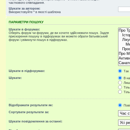
часткового співпадання.
Шукати за автором:
Використовуйте * в якості шаблона
ПАРАМЕТРИ ПОШУКУ
Шукати в форумах:
Оберіть форум чи форуми, де ви хочете здійснювати пошук. Задля
прискорення пошуку в підфорумах ви можете обрати батьківський
форум і увімкнути пошук в підфорумах.
Шукати в підфорумах:
Так
Шукати:
В на
Лише
Тіль
Тіль
Відображати результати як:
Пов
Сортувати результати за:
Шукати повідомлення за останні: