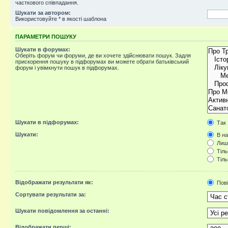
часткового співпадання.
Шукати за автором:
Використовуйте * в якості шаблона
ПАРАМЕТРИ ПОШУКУ
Шукати в форумах:
Оберіть форум чи форуми, де ви хочете здійснювати пошук. Задля
прискорення пошуку в підфорумах ви можете обрати батьківський
форум і увімкнути пошук в підфорумах.
Шукати в підфорумах:
Так
Шукати:
В на
Лише
Тіль
Тіль
Відображати результати як:
Пов
Сортувати результати за:
Шукати повідомлення за останні:
Відображати перші: