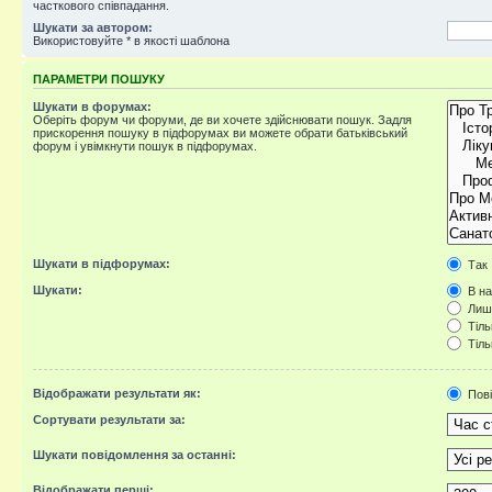
часткового співпадання.
Шукати за автором:
Використовуйте * в якості шаблона
ПАРАМЕТРИ ПОШУКУ
Шукати в форумах:
Оберіть форум чи форуми, де ви хочете здійснювати пошук. Задля
прискорення пошуку в підфорумах ви можете обрати батьківський
форум і увімкнути пошук в підфорумах.
Шукати в підфорумах:
Так
Шукати:
В на
Лише
Тіль
Тіль
Відображати результати як:
Пов
Сортувати результати за:
Шукати повідомлення за останні:
Відображати перші: