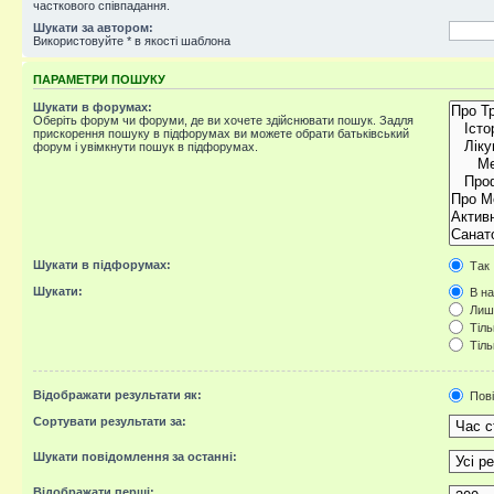
часткового співпадання.
Шукати за автором:
Використовуйте * в якості шаблона
ПАРАМЕТРИ ПОШУКУ
Шукати в форумах:
Оберіть форум чи форуми, де ви хочете здійснювати пошук. Задля
прискорення пошуку в підфорумах ви можете обрати батьківський
форум і увімкнути пошук в підфорумах.
Шукати в підфорумах:
Так
Шукати:
В на
Лише
Тіль
Тіль
Відображати результати як:
Пов
Сортувати результати за:
Шукати повідомлення за останні:
Відображати перші: