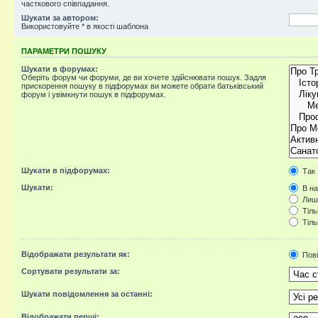
часткового співпадання.
Шукати за автором:
Використовуйте * в якості шаблона
ПАРАМЕТРИ ПОШУКУ
Шукати в форумах:
Оберіть форум чи форуми, де ви хочете здійснювати пошук. Задля
прискорення пошуку в підфорумах ви можете обрати батьківський
форум і увімкнути пошук в підфорумах.
Шукати в підфорумах:
Так
Шукати:
В на
Лише
Тіль
Тіль
Відображати результати як:
Пов
Сортувати результати за:
Шукати повідомлення за останні:
Відображати перші: