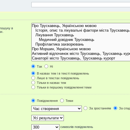
 пошуку в
ах.
Так
Ні
В назвах тем і в тексті повідомлень
Лише в текстах повідомлень
Тільки в назвах тем
Тільки в першому повідомленні теми
Повідомлення
Теми
За зростанням
За спа
символів повідомлень