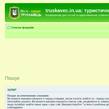
truskavec.in.ua: туристи
Конференція для гостей та відпочиваючих славного 
Список форумів
Пошук
ЗАПИТ
Пошук за ключовими словами:
Ви можете використовувати
+
перед словами, які ви хочете знайти та
-
перед слов
непотрібно шукати. Ви можете використовувати список слів, розділяючи їх симв
якщо потрібно знайти лише одне з цих слів. Використовуйте * в якості шаблона д
співпадання.