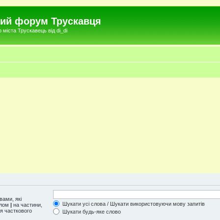
чний форум Трускавця
міста Трускавець від di_di
ами, які
Шукати усі слова / Шукати використовуючи мову запитів
олом
|
на частини,
ля часткового
Шукати будь-яке слово