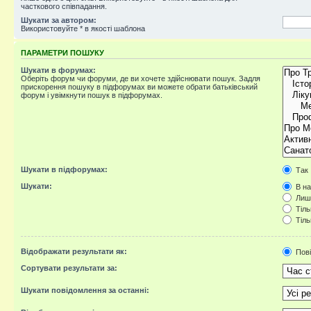
часткового співпадання.
Шукати за автором:
Використовуйте * в якості шаблона
ПАРАМЕТРИ ПОШУКУ
Шукати в форумах:
Оберіть форум чи форуми, де ви хочете здійснювати пошук. Задля
прискорення пошуку в підфорумах ви можете обрати батьківський
форум і увімкнути пошук в підфорумах.
Шукати в підфорумах:
Так
Шукати:
В на
Лише
Тіль
Тіль
Відображати результати як:
Пов
Сортувати результати за:
Шукати повідомлення за останні: