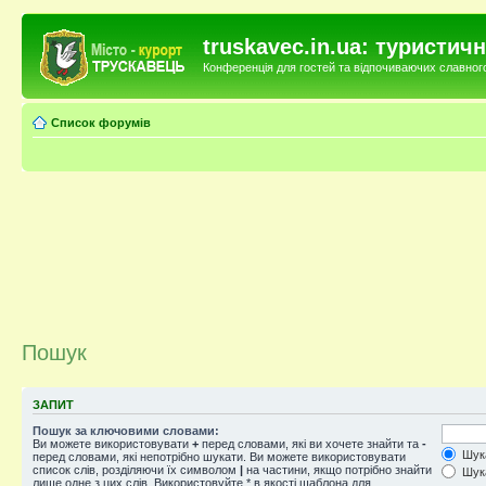
truskavec.in.ua: туристи
Конференція для гостей та відпочиваючих славного 
Список форумів
Пошук
ЗАПИТ
Пошук за ключовими словами:
Ви можете використовувати
+
перед словами, які ви хочете знайти та
-
Шука
перед словами, які непотрібно шукати. Ви можете використовувати
список слів, розділяючи їх символом
|
на частини, якщо потрібно знайти
Шука
лише одне з цих слів. Використовуйте * в якості шаблона для