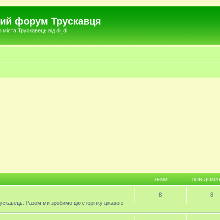
чний форум Трускавця
міста Трускавець від di_di
ТЕМИ
ПОВІДОМЛ
8
8
ускавець. Разом ми зробимо цю сторінку цікавою