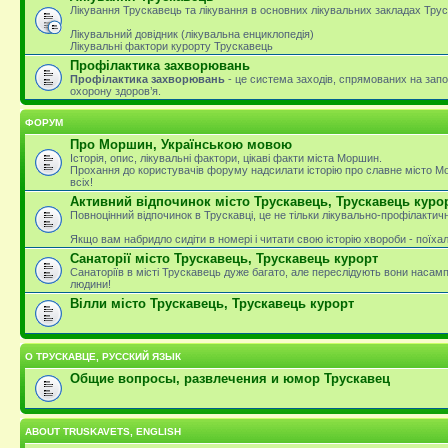
Лікування Трускавець та лікування в основних лікувальних закладах Тру
Лікувальний довідник (лікувальна енциклопедія)
Лікувальні фактори курорту Трускавець
Профілактика захворювань
Профілактика захворювань
- це система заходів, спрямованих на зап
охорону здоров’я.
ФОРУМ
Про Моршин, Українською мовою
Історія, опис, лікувальні фактори, цікаві факти міста Моршин.
Прохання до користувачів форуму надсилати історію про славне місто М
всіх!
Активний відпочинок місто Трускавець, Трускавець куро
Повноцінний відпочинок в Трускавці, це не тільки лікувально-профілактичн
Якщо вам набридло сидіти в номері і читати свою історію хвороби - поїха
Санаторії місто Трускавець, Трускавець курорт
Санаторіїв в місті Трускавець дуже багато, але переслідують вони насам
людини!
Вілли місто Трускавець, Трускавець курорт
О ТРУСКАВЦЕ, РУССКИЙ ЯЗЫК
Общие вопросы, развлечения и юмор Трускавец
ABOUT TRUSKAVETS, ENGLISH