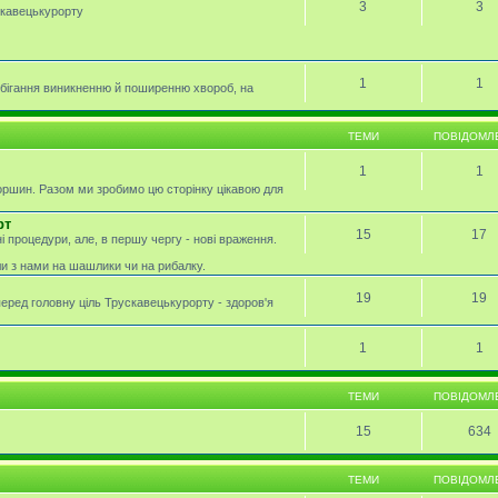
3
3
скавецькурорту
1
1
обігання виникненню й поширенню хвороб, на
ТЕМИ
ПОВІДОМЛ
1
1
оршин. Разом ми зробимо цю сторінку цікавою для
рт
15
17
і процедури, але, в першу чергу - нові враження.
ли з нами на шашлики чи на рибалку.
19
19
перед головну ціль Трускавецькурорту - здоров'я
1
1
ТЕМИ
ПОВІДОМЛ
15
634
ТЕМИ
ПОВІДОМЛ