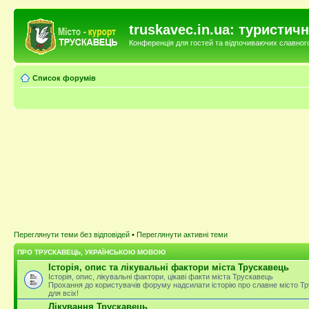
truskavec.in.ua: туристи
Конференція для гостей та відпочиваючих славного 
Список форумів
Переглянути теми без відповідей
•
Переглянути активні теми
ПРО ТРУСКАВЕЦЬ, УКРАЇНСЬКОЮ МОВОЮ
Історія, опис та лікувальні фактори міста Трускавець
Історія, опис, лікувальні фактори, цікаві факти міста Трускавець
Прохання до користувачів форуму надсилати історію про славне місто Тр
для всіх!
Лікування Трускавець