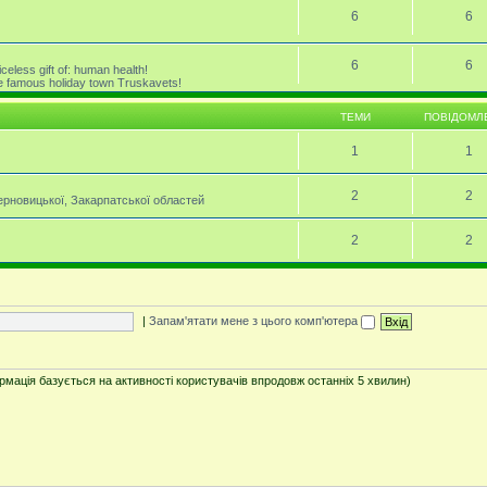
6
6
6
6
celess gift of: human health!
the famous holiday town Truskavets!
ТЕМИ
ПОВІДОМЛ
1
1
2
2
Черновицької, Закарпатської областей
2
2
|
Запам'ятати мене з цього комп'ютера
ормація базується на активності користувачів впродовж останніх 5 хвилин)