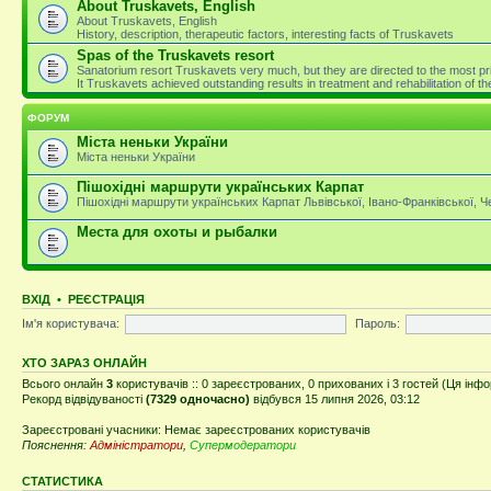
About Truskavets, English
About Truskavets, English
History, description, therapeutic factors, interesting facts of Truskavets
Spas of the Truskavets resort
Sanatorium resort Truskavets very much, but they are directed to the most pri
It Truskavets achieved outstanding results in treatment and rehabilitation of 
ФОРУМ
Міста неньки України
Міста неньки України
Пішохідні маршрути українських Карпат
Пішохідні маршрути українських Карпат Львівської, Івано-Франківської, 
Места для охоты и рыбалки
ВХІД
•
РЕЄСТРАЦІЯ
Ім'я користувача:
Пароль:
ХТО ЗАРАЗ ОНЛАЙН
Всього онлайн
3
користувачів :: 0 зареєстрованих, 0 прихованих і 3 гостей (Ця інф
Рекорд відвідуваності
(7329 одночасно)
відбувся 15 липня 2026, 03:12
Зареєстровані учасники: Немає зареєстрованих користувачів
Пояснення:
Адміністратори
,
Супермодератори
СТАТИСТИКА