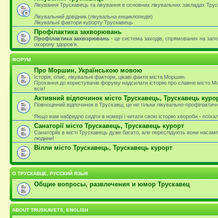
Лікування Трускавець та лікування в основних лікувальних закладах Тру
Лікувальний довідник (лікувальна енциклопедія)
Лікувальні фактори курорту Трускавець
Профілактика захворювань
Профілактика захворювань
- це система заходів, спрямованих на зап
охорону здоров’я.
ФОРУМ
Про Моршин, Українською мовою
Історія, опис, лікувальні фактори, цікаві факти міста Моршин.
Прохання до користувачів форуму надсилати історію про славне місто М
всіх!
Активний відпочинок місто Трускавець, Трускавець куро
Повноцінний відпочинок в Трускавці, це не тільки лікувально-профілактичн
Якщо вам набридло сидіти в номері і читати свою історію хвороби - поїха
Санаторії місто Трускавець, Трускавець курорт
Санаторіїв в місті Трускавець дуже багато, але переслідують вони насам
людини!
Вілли місто Трускавець, Трускавець курорт
О ТРУСКАВЦЕ, РУССКИЙ ЯЗЫК
Общие вопросы, развлечения и юмор Трускавец
ABOUT TRUSKAVETS, ENGLISH