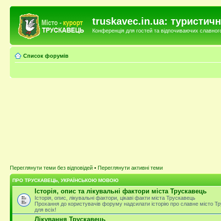
truskavec.in.ua: туристи
Конференція для гостей та відпочиваючих славного 
Список форумів
Переглянути теми без відповідей
•
Переглянути активні теми
ПРО ТРУСКАВЕЦЬ, УКРАЇНСЬКОЮ МОВОЮ
Історія, опис та лікувальні фактори міста Трускавець
Історія, опис, лікувальні фактори, цікаві факти міста Трускавець
Прохання до користувачів форуму надсилати історію про славне місто Тр
для всіх!
Лікування Трускавець