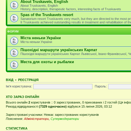
About Truskavets, English
About Truskavets, English
History, description, therapeutic factors, interesting facts of Truskavets
Spas of the Truskavets resort
Sanatorium resort Truskavets very much, but they are directed to the most pri
It Truskavets achieved outstanding results in treatment and rehabilitation of 
ФОРУМ
Міста неньки України
Міста неньки України
Пішохідні маршрути українських Карпат
Пішохідні маршрути українських Карпат Львівської, Івано-Франківської, 
Места для охоты и рыбалки
ВХІД
•
РЕЄСТРАЦІЯ
Ім'я користувача:
Пароль:
ХТО ЗАРАЗ ОНЛАЙН
Всього онлайн
2
користувачів :: 0 зареєстрованих, 0 прихованих і 2 гостей (Ця інф
Рекорд відвідуваності
(7329 одночасно)
відбувся 15 липня 2026, 03:12
Зареєстровані учасники: Немає зареєстрованих користувачів
Пояснення:
Адміністратори
,
Супермодератори
СТАТИСТИКА