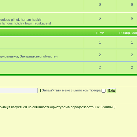
6
6
6
6
celess gift of: human health!
the famous holiday town Truskavets!
ТЕМИ
ПОВІДОМЛ
1
1
2
2
Черновицької, Закарпатської областей
2
2
|
Запам'ятати мене з цього комп'ютера
ормація базується на активності користувачів впродовж останніх 5 хвилин)