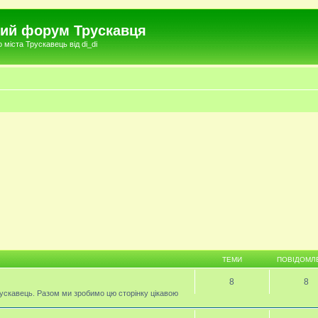
чний форум Трускавця
міста Трускавець від di_di
ТЕМИ
ПОВІДОМЛ
8
8
ускавець. Разом ми зробимо цю сторінку цікавою