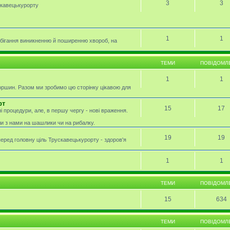
3
3
скавецькурорту
1
1
обігання виникненню й поширенню хвороб, на
ТЕМИ
ПОВІДОМЛ
1
1
оршин. Разом ми зробимо цю сторінку цікавою для
рт
15
17
і процедури, але, в першу чергу - нові враження.
ли з нами на шашлики чи на рибалку.
19
19
перед головну ціль Трускавецькурорту - здоров'я
1
1
ТЕМИ
ПОВІДОМЛ
15
634
ТЕМИ
ПОВІДОМЛ