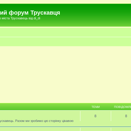
чний форум Трускавця
міста Трускавець від di_di
ТЕМИ
ПОВІДОМЛ
8
8
ускавець. Разом ми зробимо цю сторінку цікавою