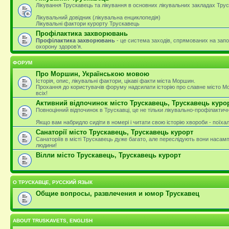
Лікування Трускавець та лікування в основних лікувальних закладах Тру
Лікувальний довідник (лікувальна енциклопедія)
Лікувальні фактори курорту Трускавець
Профілактика захворювань
Профілактика захворювань
- це система заходів, спрямованих на зап
охорону здоров’я.
ФОРУМ
Про Моршин, Українською мовою
Історія, опис, лікувальні фактори, цікаві факти міста Моршин.
Прохання до користувачів форуму надсилати історію про славне місто М
всіх!
Активний відпочинок місто Трускавець, Трускавець куро
Повноцінний відпочинок в Трускавці, це не тільки лікувально-профілактичн
Якщо вам набридло сидіти в номері і читати свою історію хвороби - поїха
Санаторії місто Трускавець, Трускавець курорт
Санаторіїв в місті Трускавець дуже багато, але переслідують вони насам
людини!
Вілли місто Трускавець, Трускавець курорт
О ТРУСКАВЦЕ, РУССКИЙ ЯЗЫК
Общие вопросы, развлечения и юмор Трускавец
ABOUT TRUSKAVETS, ENGLISH