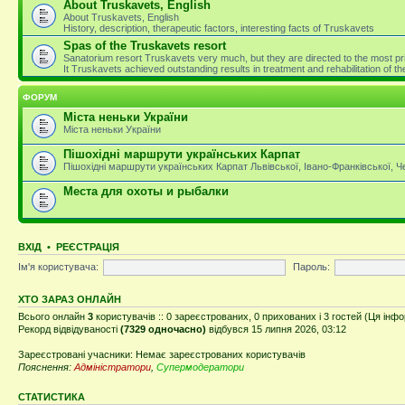
About Truskavets, English
About Truskavets, English
History, description, therapeutic factors, interesting facts of Truskavets
Spas of the Truskavets resort
Sanatorium resort Truskavets very much, but they are directed to the most pri
It Truskavets achieved outstanding results in treatment and rehabilitation of 
ФОРУМ
Міста неньки України
Міста неньки України
Пішохідні маршрути українських Карпат
Пішохідні маршрути українських Карпат Львівської, Івано-Франківської, 
Места для охоты и рыбалки
ВХІД
•
РЕЄСТРАЦІЯ
Ім'я користувача:
Пароль:
ХТО ЗАРАЗ ОНЛАЙН
Всього онлайн
3
користувачів :: 0 зареєстрованих, 0 прихованих і 3 гостей (Ця інф
Рекорд відвідуваності
(7329 одночасно)
відбувся 15 липня 2026, 03:12
Зареєстровані учасники: Немає зареєстрованих користувачів
Пояснення:
Адміністратори
,
Супермодератори
СТАТИСТИКА