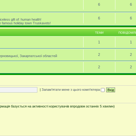
6
6
6
6
celess gift of: human health!
the famous holiday town Truskavets!
ТЕМИ
ПОВІДОМЛ
1
1
2
2
Черновицької, Закарпатської областей
2
2
|
Запам'ятати мене з цього комп'ютера
ормація базується на активності користувачів впродовж останніх 5 хвилин)