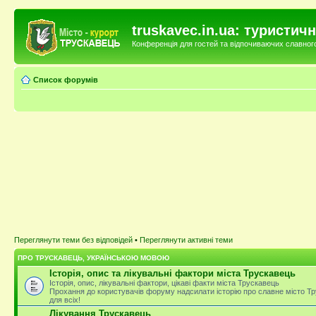
truskavec.in.ua: туристи
Конференція для гостей та відпочиваючих славного 
Список форумів
Переглянути теми без відповідей
•
Переглянути активні теми
ПРО ТРУСКАВЕЦЬ, УКРАЇНСЬКОЮ МОВОЮ
Історія, опис та лікувальні фактори міста Трускавець
Історія, опис, лікувальні фактори, цікаві факти міста Трускавець
Прохання до користувачів форуму надсилати історію про славне місто Тр
для всіх!
Лікування Трускавець