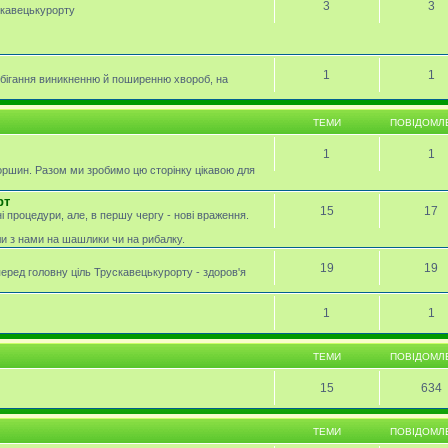
3
3
скавецькурорту
1
1
обігання виникненню й поширенню хвороб, на
ТЕМИ
ПОВІДОМЛ
1
1
оршин. Разом ми зробимо цю сторінку цікавою для
рт
15
17
і процедури, але, в першу чергу - нові враження.
ли з нами на шашлики чи на рибалку.
19
19
перед головну ціль Трускавецькурорту - здоров'я
1
1
ТЕМИ
ПОВІДОМЛ
15
634
ТЕМИ
ПОВІДОМЛ