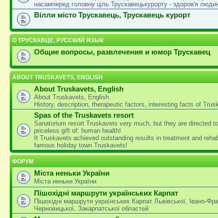
насамперед головну ціль Трускавецькурорту - здоров'я люди
Вілли місто Трускавець, Трускавець курорт
О ТРУСКАВЦЕ, РУССКИЙ ЯЗЫК
Общие вопросы, развлечения и юмор Трускавец
ABOUT TRUSKAVETS, ENGLISH
About Truskavets, English
About Truskavets, English
History, description, therapeutic factors, interesting facts of Tru
Spas of the Truskavets resort
Sanatorium resort Truskavets very much, but they are directed t
priceless gift of: human health!
It Truskavets achieved outstanding results in treatment and rehabi
famous holiday town Truskavets!
ФОРУМ
Міста неньки України
Міста неньки України
Пішохідні маршрути українських Карпат
Пішохідні маршрути українських Карпат Львівської, Івано-Фра
Черновицької, Закарпатської областей