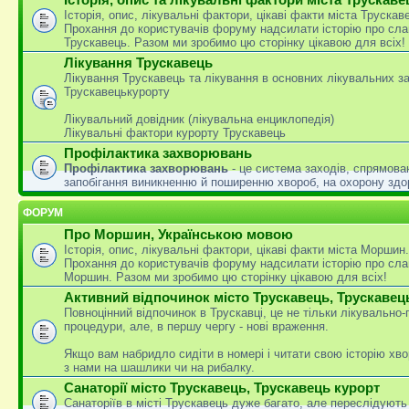
Історія, опис, лікувальні фактори, цікаві факти міста Трускав
Прохання до користувачів форуму надсилати історію про сла
Трускавець. Разом ми зробимо цю сторінку цікавою для всіх!
Лікування Трускавець
Лікування Трускавець та лікування в основних лікувальних з
Трускавецькурорту
Лікувальний довідник (лікувальна енциклопедія)
Лікувальні фактори курорту Трускавець
Профілактика захворювань
Профілактика захворювань
- це система заходів, спрямова
запобігання виникненню й поширенню хвороб, на охорону здо
ФОРУМ
Про Моршин, Українською мовою
Історія, опис, лікувальні фактори, цікаві факти міста Моршин.
Прохання до користувачів форуму надсилати історію про сла
Моршин. Разом ми зробимо цю сторінку цікавою для всіх!
Активний відпочинок місто Трускавець, Трускавец
Повноцінний відпочинок в Трускавці, це не тільки лікувально
процедури, але, в першу чергу - нові враження.
Якщо вам набридло сидіти в номері і читати свою історію хво
з нами на шашлики чи на рибалку.
Санаторії місто Трускавець, Трускавець курорт
Санаторіїв в місті Трускавець дуже багато, але переслідують