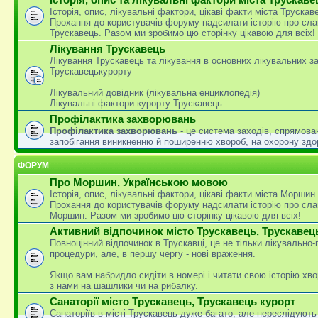
Історія, опис, лікувальні фактори, цікаві факти міста Трускав
Прохання до користувачів форуму надсилати історію про сла
Трускавець. Разом ми зробимо цю сторінку цікавою для всіх!
Лікування Трускавець
Лікування Трускавець та лікування в основних лікувальних з
Трускавецькурорту
Лікувальний довідник (лікувальна енциклопедія)
Лікувальні фактори курорту Трускавець
Профілактика захворювань
Профілактика захворювань
- це система заходів, спрямова
запобігання виникненню й поширенню хвороб, на охорону здо
ФОРУМ
Про Моршин, Українською мовою
Історія, опис, лікувальні фактори, цікаві факти міста Моршин.
Прохання до користувачів форуму надсилати історію про сла
Моршин. Разом ми зробимо цю сторінку цікавою для всіх!
Активний відпочинок місто Трускавець, Трускавец
Повноцінний відпочинок в Трускавці, це не тільки лікувально
процедури, але, в першу чергу - нові враження.
Якщо вам набридло сидіти в номері і читати свою історію хво
з нами на шашлики чи на рибалку.
Санаторії місто Трускавець, Трускавець курорт
Санаторіїв в місті Трускавець дуже багато, але переслідують