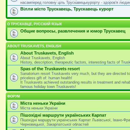
насамперед головну ціль Трускавецькурорту - здоров'я люди
Вілли місто Трускавець, Трускавець курорт
О ТРУСКАВЦЕ, РУССКИЙ ЯЗЫК
Общие вопросы, развлечения и юмор Трускавец
ABOUT TRUSKAVETS, ENGLISH
About Truskavets, English
About Truskavets, English
History, description, therapeutic factors, interesting facts of Tru
Spas of the Truskavets resort
Sanatorium resort Truskavets very much, but they are directed t
priceless gift of: human health!
It Truskavets achieved outstanding results in treatment and rehabi
famous holiday town Truskavets!
ФОРУМ
Міста неньки України
Міста неньки України
Пішохідні маршрути українських Карпат
Пішохідні маршрути українських Карпат Львівської, Івано-Фра
Черновицької, Закарпатської областей