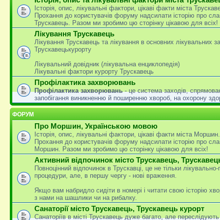
Історія, опис, лікувальні фактори, цікаві факти міста Трускав
Прохання до користувачів форуму надсилати історію про сла
Трускавець. Разом ми зробимо цю сторінку цікавою для всіх!
Лікування Трускавець
Лікування Трускавець та лікування в основних лікувальних з
Трускавецькурорту
Лікувальний довідник (лікувальна енциклопедія)
Лікувальні фактори курорту Трускавець
Профілактика захворювань
Профілактика захворювань
- це система заходів, спрямова
запобігання виникненню й поширенню хвороб, на охорону здо
ФОРУМ
Про Моршин, Українською мовою
Історія, опис, лікувальні фактори, цікаві факти міста Моршин.
Прохання до користувачів форуму надсилати історію про сла
Моршин. Разом ми зробимо цю сторінку цікавою для всіх!
Активний відпочинок місто Трускавець, Трускавец
Повноцінний відпочинок в Трускавці, це не тільки лікувально
процедури, але, в першу чергу - нові враження.
Якщо вам набридло сидіти в номері і читати свою історію хво
з нами на шашлики чи на рибалку.
Санаторії місто Трускавець, Трускавець курорт
Санаторіїв в місті Трускавець дуже багато, але переслідують