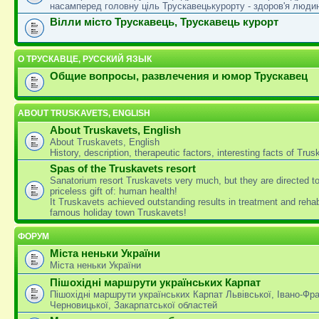
насамперед головну ціль Трускавецькурорту - здоров'я люди
Вілли місто Трускавець, Трускавець курорт
О ТРУСКАВЦЕ, РУССКИЙ ЯЗЫК
Общие вопросы, развлечения и юмор Трускавец
ABOUT TRUSKAVETS, ENGLISH
About Truskavets, English
About Truskavets, English
History, description, therapeutic factors, interesting facts of Tru
Spas of the Truskavets resort
Sanatorium resort Truskavets very much, but they are directed t
priceless gift of: human health!
It Truskavets achieved outstanding results in treatment and rehabi
famous holiday town Truskavets!
ФОРУМ
Міста неньки України
Міста неньки України
Пішохідні маршрути українських Карпат
Пішохідні маршрути українських Карпат Львівської, Івано-Фра
Черновицької, Закарпатської областей