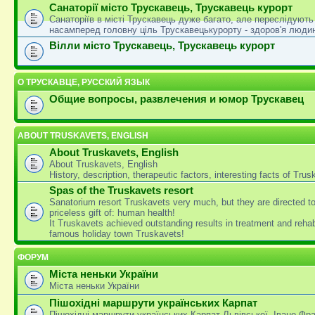
Санаторії місто Трускавець, Трускавець курорт
Санаторіїв в місті Трускавець дуже багато, але переслідують
насамперед головну ціль Трускавецькурорту - здоров'я люди
Вілли місто Трускавець, Трускавець курорт
О ТРУСКАВЦЕ, РУССКИЙ ЯЗЫК
Общие вопросы, развлечения и юмор Трускавец
ABOUT TRUSKAVETS, ENGLISH
About Truskavets, English
About Truskavets, English
History, description, therapeutic factors, interesting facts of Tru
Spas of the Truskavets resort
Sanatorium resort Truskavets very much, but they are directed t
priceless gift of: human health!
It Truskavets achieved outstanding results in treatment and rehabi
famous holiday town Truskavets!
ФОРУМ
Міста неньки України
Міста неньки України
Пішохідні маршрути українських Карпат
Пішохідні маршрути українських Карпат Львівської, Івано-Фра