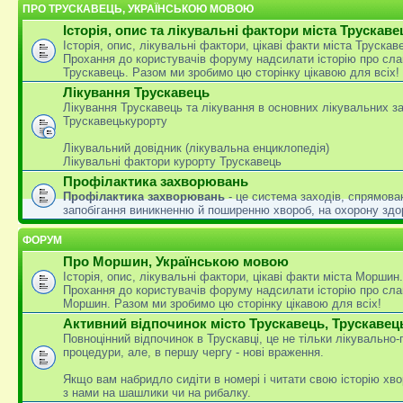
ПРО ТРУСКАВЕЦЬ, УКРАЇНСЬКОЮ МОВОЮ
Історія, опис та лікувальні фактори міста Трускаве
Історія, опис, лікувальні фактори, цікаві факти міста Трускав
Прохання до користувачів форуму надсилати історію про сла
Трускавець. Разом ми зробимо цю сторінку цікавою для всіх!
Лікування Трускавець
Лікування Трускавець та лікування в основних лікувальних з
Трускавецькурорту
Лікувальний довідник (лікувальна енциклопедія)
Лікувальні фактори курорту Трускавець
Профілактика захворювань
Профілактика захворювань
- це система заходів, спрямова
запобігання виникненню й поширенню хвороб, на охорону здо
ФОРУМ
Про Моршин, Українською мовою
Історія, опис, лікувальні фактори, цікаві факти міста Моршин.
Прохання до користувачів форуму надсилати історію про сла
Моршин. Разом ми зробимо цю сторінку цікавою для всіх!
Активний відпочинок місто Трускавець, Трускавец
Повноцінний відпочинок в Трускавці, це не тільки лікувально
процедури, але, в першу чергу - нові враження.
Якщо вам набридло сидіти в номері і читати свою історію хво
з нами на шашлики чи на рибалку.