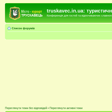
truskavec.in.ua: туристи
Конференція для гостей та відпочиваючих славного 
Список форумів
Переглянути теми без відповідей
•
Переглянути активні теми