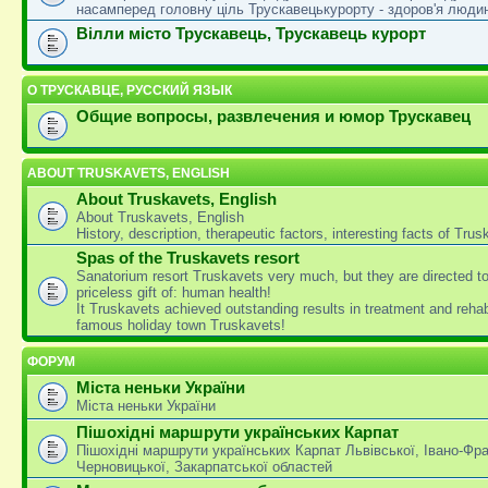
насамперед головну ціль Трускавецькурорту - здоров'я люди
Вілли місто Трускавець, Трускавець курорт
О ТРУСКАВЦЕ, РУССКИЙ ЯЗЫК
Общие вопросы, развлечения и юмор Трускавец
ABOUT TRUSKAVETS, ENGLISH
About Truskavets, English
About Truskavets, English
History, description, therapeutic factors, interesting facts of Tru
Spas of the Truskavets resort
Sanatorium resort Truskavets very much, but they are directed t
priceless gift of: human health!
It Truskavets achieved outstanding results in treatment and rehabi
famous holiday town Truskavets!
ФОРУМ
Міста неньки України
Міста неньки України
Пішохідні маршрути українських Карпат
Пішохідні маршрути українських Карпат Львівської, Івано-Фра
Черновицької, Закарпатської областей