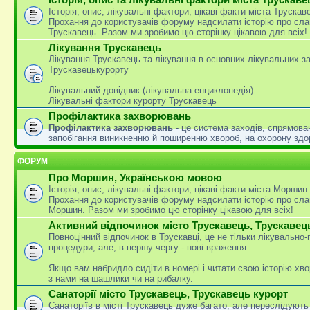
Історія, опис, лікувальні фактори, цікаві факти міста Трускав
Прохання до користувачів форуму надсилати історію про сла
Трускавець. Разом ми зробимо цю сторінку цікавою для всіх!
Лікування Трускавець
Лікування Трускавець та лікування в основних лікувальних з
Трускавецькурорту
Лікувальний довідник (лікувальна енциклопедія)
Лікувальні фактори курорту Трускавець
Профілактика захворювань
Профілактика захворювань
- це система заходів, спрямова
запобігання виникненню й поширенню хвороб, на охорону здо
ФОРУМ
Про Моршин, Українською мовою
Історія, опис, лікувальні фактори, цікаві факти міста Моршин.
Прохання до користувачів форуму надсилати історію про сла
Моршин. Разом ми зробимо цю сторінку цікавою для всіх!
Активний відпочинок місто Трускавець, Трускавец
Повноцінний відпочинок в Трускавці, це не тільки лікувально
процедури, але, в першу чергу - нові враження.
Якщо вам набридло сидіти в номері і читати свою історію хво
з нами на шашлики чи на рибалку.
Санаторії місто Трускавець, Трускавець курорт
Санаторіїв в місті Трускавець дуже багато, але переслідують