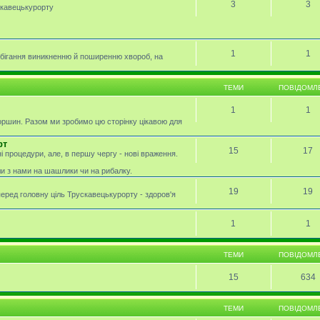
3
3
скавецькурорту
1
1
обігання виникненню й поширенню хвороб, на
ТЕМИ
ПОВІДОМЛ
1
1
оршин. Разом ми зробимо цю сторінку цікавою для
рт
15
17
і процедури, але, в першу чергу - нові враження.
ли з нами на шашлики чи на рибалку.
19
19
перед головну ціль Трускавецькурорту - здоров'я
1
1
ТЕМИ
ПОВІДОМЛ
15
634
ТЕМИ
ПОВІДОМЛ