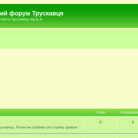
чний форум Трускавця
міста Трускавець від di_di
ТЕМИ
ПОВІДОМЛ
8
8
ускавець. Разом ми зробимо цю сторінку цікавою