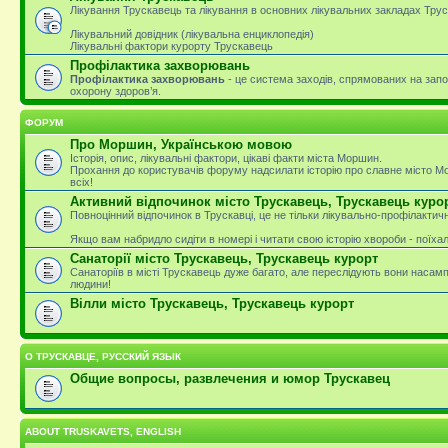
Лікування Трускавець та лікування в основних лікувальних закладах Тру
Лікувальний довідник (лікувальна енциклопедія)
Лікувальні фактори курорту Трускавець
Профілактика захворювань
Профілактика захворювань
- це система заходів, спрямованих на зап
охорону здоров’я.
ФОРУМ
Про Моршин, Українською мовою
Історія, опис, лікувальні фактори, цікаві факти міста Моршин.
Прохання до користувачів форуму надсилати історію про славне місто М
всіх!
Активний відпочинок місто Трускавець, Трускавець куро
Повноцінний відпочинок в Трускавці, це не тільки лікувально-профілактичн
Якщо вам набридло сидіти в номері і читати свою історію хвороби - поїха
Санаторії місто Трускавець, Трускавець курорт
Санаторіїв в місті Трускавець дуже багато, але переслідують вони насам
людини!
Вілли місто Трускавець, Трускавець курорт
О ТРУСКАВЦЕ, РУССКИЙ ЯЗЫК
Общие вопросы, развлечения и юмор Трускавец
ABOUT TRUSKAVETS, ENGLISH