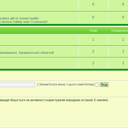
6
6
6
6
celess gift of: human health!
the famous holiday town Truskavets!
ТЕМИ
ПОВІДОМЛ
1
1
2
2
Черновицької, Закарпатської областей
2
2
|
Запам'ятати мене з цього комп'ютера
ормація базується на активності користувачів впродовж останніх 5 хвилин)