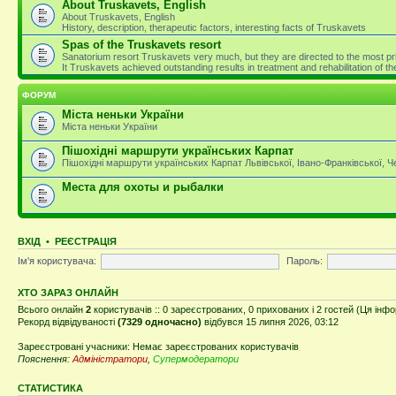
About Truskavets, English
About Truskavets, English
History, description, therapeutic factors, interesting facts of Truskavets
Spas of the Truskavets resort
Sanatorium resort Truskavets very much, but they are directed to the most pri
It Truskavets achieved outstanding results in treatment and rehabilitation of 
ФОРУМ
Міста неньки України
Міста неньки України
Пішохідні маршрути українських Карпат
Пішохідні маршрути українських Карпат Львівської, Івано-Франківської, 
Места для охоты и рыбалки
ВХІД
•
РЕЄСТРАЦІЯ
Ім'я користувача:
Пароль:
ХТО ЗАРАЗ ОНЛАЙН
Всього онлайн
2
користувачів :: 0 зареєстрованих, 0 прихованих і 2 гостей (Ця інф
Рекорд відвідуваності
(7329 одночасно)
відбувся 15 липня 2026, 03:12
Зареєстровані учасники: Немає зареєстрованих користувачів
Пояснення:
Адміністратори
,
Супермодератори
СТАТИСТИКА