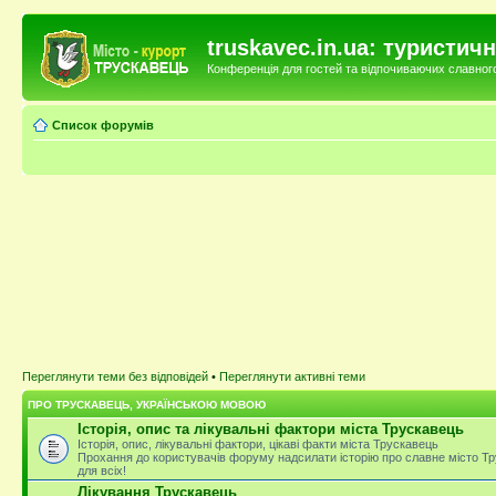
truskavec.in.ua: туристи
Конференція для гостей та відпочиваючих славного 
Список форумів
Переглянути теми без відповідей
•
Переглянути активні теми
ПРО ТРУСКАВЕЦЬ, УКРАЇНСЬКОЮ МОВОЮ
Історія, опис та лікувальні фактори міста Трускавець
Історія, опис, лікувальні фактори, цікаві факти міста Трускавець
Прохання до користувачів форуму надсилати історію про славне місто Тр
для всіх!
Лікування Трускавець