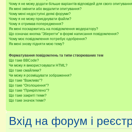
Чому я не можу додати більше варіантів відповідей для свого опитуванн
Як мені змінити або видалити опитування?
Чому мені недоступні деякі форуми?
Чому я не можу приєднувати файли?
Чому я отримав попередження?
Як мені поскаржитись на повідомлення модератору?
Що означає кнопка “Зберегти” в формі написання повідомлення?
Чому моє повідомлення потребує одобрення?
Як мені знову підняти мою тему?
Форматування повідомлень та типи створюваних тем
Що таке BBCode?
Чи можу я використовувати HTML?
Що таке смайлики?
Чи можу я розміщувати зображення?
Що таке “Важливо”?
Що таке “Оголошення”?
Що таке “Прикріплено”?
Що таке закриті теми?
Що таке значок теми?
Вхід на форум і реєст