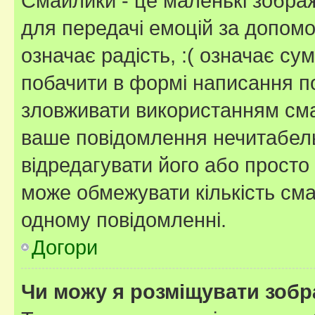
Смайлики - це маленькі зображ
для передачі емоцій за допомог
означає радість, :( означає су
побачити в формі написання п
зловживати використанням сма
ваше повідомлення нечитабел
відредагувати його або просто
може обмежувати кількість сма
одному повідомленні.
Догори
Чи можу я розміщувати зоб