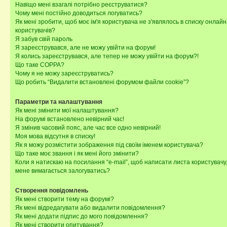
Навіщо мені взагалі потрібно реєструватися?
Чому мені постійно доводиться логуватись?
Як мені зробити, щоб моє ім'я користувача не з'являлось в списку онлайн
користувачів?
Я забув свій пароль
Я зареєструвався, але не можу увійти на форум!
Я колись зареєструвався, але тепер не можу увійти на форум?!
Що таке COPPA?
Чому я не можу зареєструватись?
Що робить “Видалити встановлені форумом файли cookie”?
Параметри та налаштування
Як мені змінити мої налаштування?
На форумі встановлено невірний час!
Я змінив часовий пояс, але час все одно невірний!
Моя мова відсутня в списку!
Як я можу розмістити зображення під своїм іменем користувача?
Що таке моє звання і як мені його змінити?
Коли я натискаю на посилання “e-mail”, щоб написати листа користувачу,
мене вимагається залогуватись?
Створення повідомлень
Як мені створити тему на форумі?
Як мені відредагувати або видалити повідомлення?
Як мені додати підпис до мого повідомлення?
Як мені створити опитування?