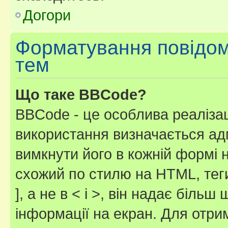
Догори
Форматування повідом
тем
Що таке BBCode?
BBCode - це особлива реаліза
використання визначається ад
вимкнути його в кожній формі
схожий по стилю на HTML, теги
], а не в < і >, він надає біль
інформації на екран. Для отри