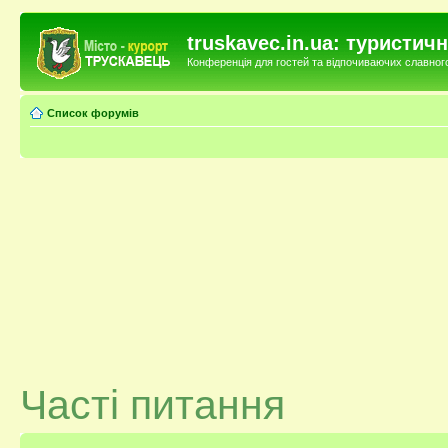
truskavec.in.ua: туристи
Конференція для гостей та відпочиваючих славного 
Список форумів
Часті питання