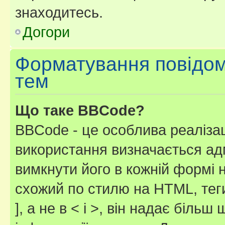
знаходитесь.
Догори
Форматування повідом
тем
Що таке BBCode?
BBCode - це особлива реаліза
використання визначається ад
вимкнути його в кожній формі
схожий по стилю на HTML, теги
], а не в < і >, він надає біль