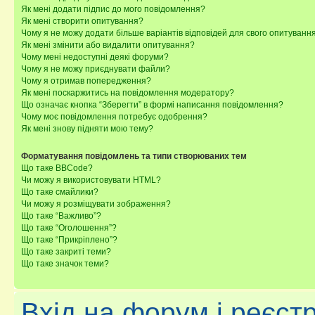
Як мені додати підпис до мого повідомлення?
Як мені створити опитування?
Чому я не можу додати більше варіантів відповідей для свого опитуванн
Як мені змінити або видалити опитування?
Чому мені недоступні деякі форуми?
Чому я не можу приєднувати файли?
Чому я отримав попередження?
Як мені поскаржитись на повідомлення модератору?
Що означає кнопка “Зберегти” в формі написання повідомлення?
Чому моє повідомлення потребує одобрення?
Як мені знову підняти мою тему?
Форматування повідомлень та типи створюваних тем
Що таке BBCode?
Чи можу я використовувати HTML?
Що таке смайлики?
Чи можу я розміщувати зображення?
Що таке “Важливо”?
Що таке “Оголошення”?
Що таке “Прикріплено”?
Що таке закриті теми?
Що таке значок теми?
Вхід на форум і реєст