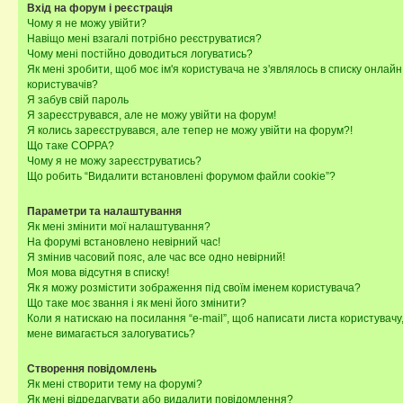
Вхід на форум і реєстрація
Чому я не можу увійти?
Навіщо мені взагалі потрібно реєструватися?
Чому мені постійно доводиться логуватись?
Як мені зробити, щоб моє ім'я користувача не з'являлось в списку онлайн
користувачів?
Я забув свій пароль
Я зареєструвався, але не можу увійти на форум!
Я колись зареєструвався, але тепер не можу увійти на форум?!
Що таке COPPA?
Чому я не можу зареєструватись?
Що робить “Видалити встановлені форумом файли cookie”?
Параметри та налаштування
Як мені змінити мої налаштування?
На форумі встановлено невірний час!
Я змінив часовий пояс, але час все одно невірний!
Моя мова відсутня в списку!
Як я можу розмістити зображення під своїм іменем користувача?
Що таке моє звання і як мені його змінити?
Коли я натискаю на посилання “e-mail”, щоб написати листа користувачу,
мене вимагається залогуватись?
Створення повідомлень
Як мені створити тему на форумі?
Як мені відредагувати або видалити повідомлення?