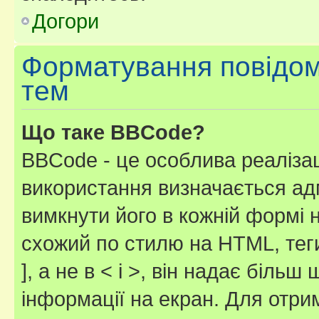
Догори
Форматування повідом
тем
Що таке BBCode?
BBCode - це особлива реаліза
використання визначається ад
вимкнути його в кожній формі
схожий по стилю на HTML, теги
], а не в < і >, він надає біль
інформації на екран. Для отри