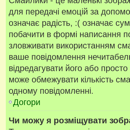
Смайлики - це маленькі зображ
для передачі емоцій за допомог
означає радість, :( означає су
побачити в формі написання п
зловживати використанням сма
ваше повідомлення нечитабел
відредагувати його або просто
може обмежувати кількість сма
одному повідомленні.
Догори
Чи можу я розміщувати зоб