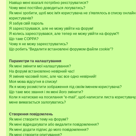
Навіщо мені взагалі потрібно реєструватися?
Чому мені постійно доводиться логуватись?
Як мені зробити, щоб моє ім'я користувача не з'являлось в списку онлайн
користувачів?
Я забув свій пароль
Я зареєструвався, але не можу увійти на форум!
Я колись зареєструвався, але тепер не можу увійти на форум?!
Що таке COPPA?
Чому я не можу зареєструватись?
Що робить “Видалити встановлені форумом файли cookie”?
Параметри та налаштування
Як мені змінити мої налаштування?
На форумі встановлено невірний час!
Я змінив часовий пояс, але час все одно невірний!
Моя мова відсутня в списку!
Як я можу розмістити зображення під своїм іменем користувача?
Що таке моє звання і як мені його змінити?
Коли я натискаю на посилання “e-mail”, щоб написати листа користувачу,
мене вимагається залогуватись?
Створення повідомлень
Як мені створити тему на форумі?
Як мені відредагувати або видалити повідомлення?
Як мені додати підпис до мого повідомлення?
Як мені створити опитування?