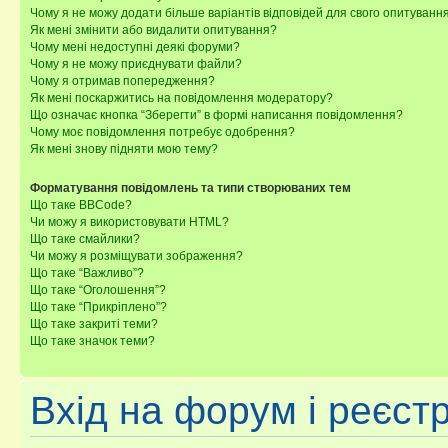
Чому я не можу додати більше варіантів відповідей для свого опитуванн
Як мені змінити або видалити опитування?
Чому мені недоступні деякі форуми?
Чому я не можу приєднувати файли?
Чому я отримав попередження?
Як мені поскаржитись на повідомлення модератору?
Що означає кнопка “Зберегти” в формі написання повідомлення?
Чому моє повідомлення потребує одобрення?
Як мені знову підняти мою тему?
Форматування повідомлень та типи створюваних тем
Що таке BBCode?
Чи можу я використовувати HTML?
Що таке смайлики?
Чи можу я розміщувати зображення?
Що таке “Важливо”?
Що таке “Оголошення”?
Що таке “Прикріплено”?
Що таке закриті теми?
Що таке значок теми?
Вхід на форум і реєст