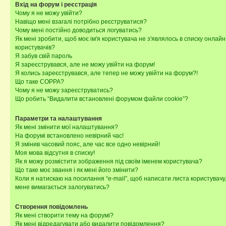
Вхід на форум і реєстрація
Чому я не можу увійти?
Навіщо мені взагалі потрібно реєструватися?
Чому мені постійно доводиться логуватись?
Як мені зробити, щоб моє ім'я користувача не з'являлось в списку онлайн
користувачів?
Я забув свій пароль
Я зареєструвався, але не можу увійти на форум!
Я колись зареєструвався, але тепер не можу увійти на форум?!
Що таке COPPA?
Чому я не можу зареєструватись?
Що робить “Видалити встановлені форумом файли cookie”?
Параметри та налаштування
Як мені змінити мої налаштування?
На форумі встановлено невірний час!
Я змінив часовий пояс, але час все одно невірний!
Моя мова відсутня в списку!
Як я можу розмістити зображення під своїм іменем користувача?
Що таке моє звання і як мені його змінити?
Коли я натискаю на посилання “e-mail”, щоб написати листа користувачу,
мене вимагається залогуватись?
Створення повідомлень
Як мені створити тему на форумі?
Як мені відредагувати або видалити повідомлення?