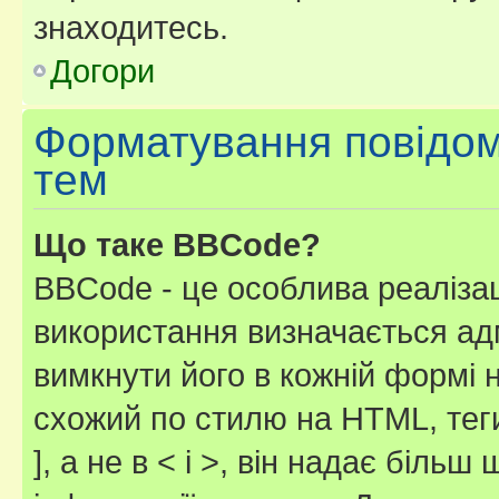
знаходитесь.
Догори
Форматування повідом
тем
Що таке BBCode?
BBCode - це особлива реаліза
використання визначається ад
вимкнути його в кожній формі
схожий по стилю на HTML, теги
], а не в < і >, він надає біль