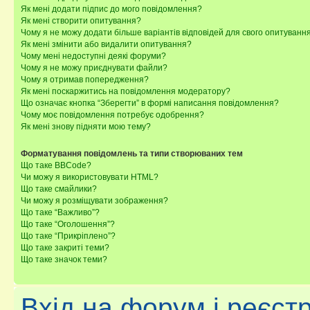
Як мені додати підпис до мого повідомлення?
Як мені створити опитування?
Чому я не можу додати більше варіантів відповідей для свого опитуванн
Як мені змінити або видалити опитування?
Чому мені недоступні деякі форуми?
Чому я не можу приєднувати файли?
Чому я отримав попередження?
Як мені поскаржитись на повідомлення модератору?
Що означає кнопка “Зберегти” в формі написання повідомлення?
Чому моє повідомлення потребує одобрення?
Як мені знову підняти мою тему?
Форматування повідомлень та типи створюваних тем
Що таке BBCode?
Чи можу я використовувати HTML?
Що таке смайлики?
Чи можу я розміщувати зображення?
Що таке “Важливо”?
Що таке “Оголошення”?
Що таке “Прикріплено”?
Що таке закриті теми?
Що таке значок теми?
Вхід на форум і реєст