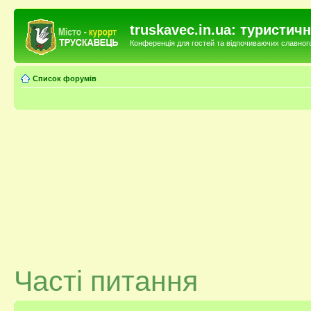
truskavec.in.ua: туристи
Конференція для гостей та відпочиваючих славного 
Список форумів
Часті питання