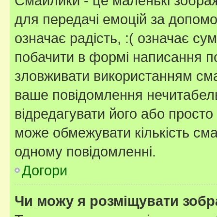
Смайлики - це маленькі зображ
для передачі емоцій за допомог
означає радість, :( означає су
побачити в формі написання п
зловживати використанням сма
ваше повідомлення нечитабел
відредагувати його або просто
може обмежувати кількість сма
одному повідомленні.
Догори
Чи можу я розміщувати зоб