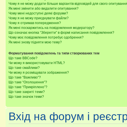
Чому я не можу додати більше варіантів відповідей для свого опитуванн
Як мені змінити або видалити опитування?
Чому мені недоступні деякі форуми?
Чому я не можу приєднувати файли?
Чому я отримав попередження?
Як мені поскаржитись на повідомлення модератору?
Що означає кнопка “Зберегти” в формі написання повідомлення?
Чому моє повідомлення потребує одобрення?
Як мені знову підняти мою тему?
Форматування повідомлень та типи створюваних тем
Що таке BBCode?
Чи можу я використовувати HTML?
Що таке смайлики?
Чи можу я розміщувати зображення?
Що таке “Важливо”?
Що таке “Оголошення”?
Що таке “Прикріплено”?
Що таке закриті теми?
Що таке значок теми?
Вхід на форум і реєст