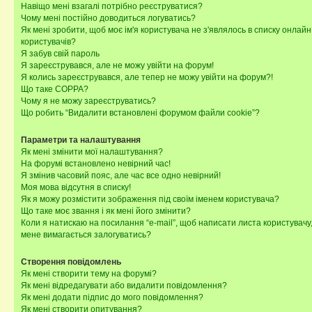
Навіщо мені взагалі потрібно реєструватися?
Чому мені постійно доводиться логуватись?
Як мені зробити, щоб моє ім'я користувача не з'являлось в списку онлайн
користувачів?
Я забув свій пароль
Я зареєструвався, але не можу увійти на форум!
Я колись зареєструвався, але тепер не можу увійти на форум?!
Що таке COPPA?
Чому я не можу зареєструватись?
Що робить “Видалити встановлені форумом файли cookie”?
Параметри та налаштування
Як мені змінити мої налаштування?
На форумі встановлено невірний час!
Я змінив часовий пояс, але час все одно невірний!
Моя мова відсутня в списку!
Як я можу розмістити зображення під своїм іменем користувача?
Що таке моє звання і як мені його змінити?
Коли я натискаю на посилання “e-mail”, щоб написати листа користувачу,
мене вимагається залогуватись?
Створення повідомлень
Як мені створити тему на форумі?
Як мені відредагувати або видалити повідомлення?
Як мені додати підпис до мого повідомлення?
Як мені створити опитування?