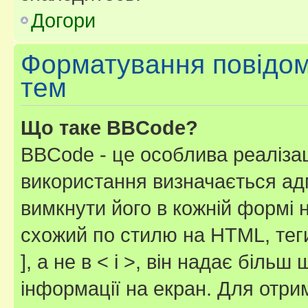
Догори
Форматування повідом
тем
Що таке BBCode?
BBCode - це особлива реаліза
використання визначається ад
вимкнути його в кожній формі
схожий по стилю на HTML, теги
], а не в < і >, він надає біль
інформації на екран. Для отри