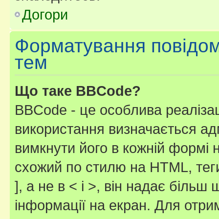
Догори
Форматування повідом
тем
Що таке BBCode?
BBCode - це особлива реаліза
використання визначається ад
вимкнути його в кожній формі
схожий по стилю на HTML, теги
], а не в < і >, він надає біль
інформації на екран. Для отри