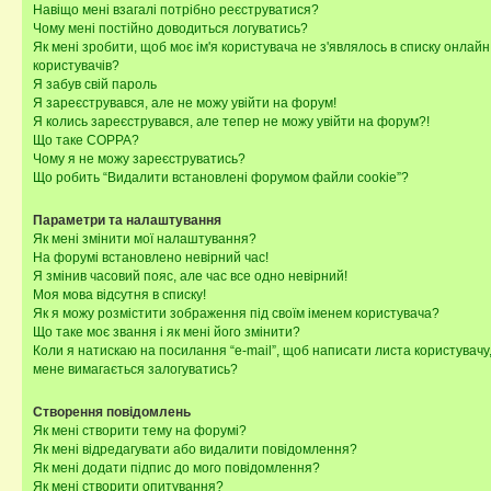
Навіщо мені взагалі потрібно реєструватися?
Чому мені постійно доводиться логуватись?
Як мені зробити, щоб моє ім'я користувача не з'являлось в списку онлайн
користувачів?
Я забув свій пароль
Я зареєструвався, але не можу увійти на форум!
Я колись зареєструвався, але тепер не можу увійти на форум?!
Що таке COPPA?
Чому я не можу зареєструватись?
Що робить “Видалити встановлені форумом файли cookie”?
Параметри та налаштування
Як мені змінити мої налаштування?
На форумі встановлено невірний час!
Я змінив часовий пояс, але час все одно невірний!
Моя мова відсутня в списку!
Як я можу розмістити зображення під своїм іменем користувача?
Що таке моє звання і як мені його змінити?
Коли я натискаю на посилання “e-mail”, щоб написати листа користувачу,
мене вимагається залогуватись?
Створення повідомлень
Як мені створити тему на форумі?
Як мені відредагувати або видалити повідомлення?
Як мені додати підпис до мого повідомлення?
Як мені створити опитування?