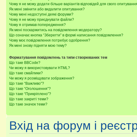
Чому я не можу додати більше варіантів відповідей для свого опитуванн
Як мені змінити або видалити опитування?
Чому мені недоступні деякі форуми?
Чому я не можу приєднувати файли?
Чому я отримав попередження?
Як мені поскаржитись на повідомлення модератору?
Що означає кнопка “Зберегти” в формі написання повідомлення?
Чому моє повідомлення потребує одобрення?
Як мені знову підняти мою тему?
Форматування повідомлень та типи створюваних тем
Що таке BBCode?
Чи можу я використовувати HTML?
Що таке смайлики?
Чи можу я розміщувати зображення?
Що таке “Важливо”?
Що таке “Оголошення”?
Що таке “Прикріплено”?
Що таке закриті теми?
Що таке значок теми?
Вхід на форум і реєст