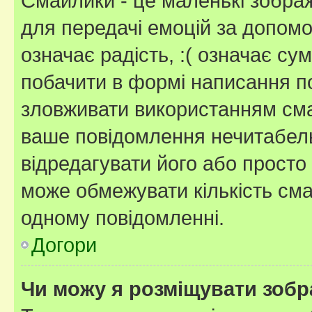
Смайлики - це маленькі зображ
для передачі емоцій за допомог
означає радість, :( означає су
побачити в формі написання п
зловживати використанням сма
ваше повідомлення нечитабел
відредагувати його або просто
може обмежувати кількість сма
одному повідомленні.
Догори
Чи можу я розміщувати зоб