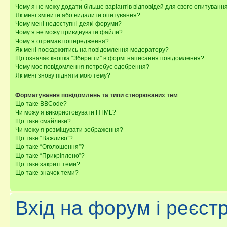
Чому я не можу додати більше варіантів відповідей для свого опитуванн
Як мені змінити або видалити опитування?
Чому мені недоступні деякі форуми?
Чому я не можу приєднувати файли?
Чому я отримав попередження?
Як мені поскаржитись на повідомлення модератору?
Що означає кнопка “Зберегти” в формі написання повідомлення?
Чому моє повідомлення потребує одобрення?
Як мені знову підняти мою тему?
Форматування повідомлень та типи створюваних тем
Що таке BBCode?
Чи можу я використовувати HTML?
Що таке смайлики?
Чи можу я розміщувати зображення?
Що таке “Важливо”?
Що таке “Оголошення”?
Що таке “Прикріплено”?
Що таке закриті теми?
Що таке значок теми?
Вхід на форум і реєст