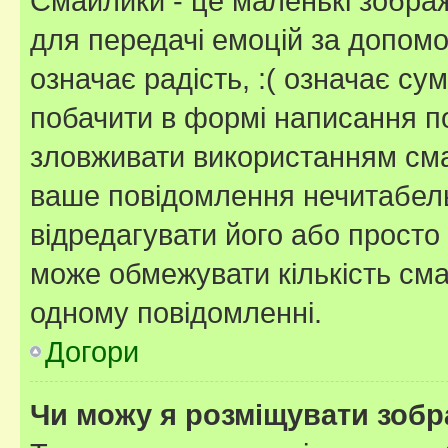
Смайлики - це маленькі зображ
для передачі емоцій за допомог
означає радість, :( означає су
побачити в формі написання п
зловживати використанням сма
ваше повідомлення нечитабел
відредагувати його або просто
може обмежувати кількість сма
одному повідомленні.
Догори
Чи можу я розміщувати зоб