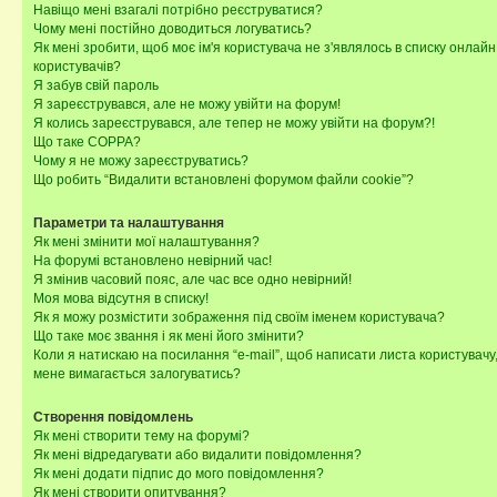
Навіщо мені взагалі потрібно реєструватися?
Чому мені постійно доводиться логуватись?
Як мені зробити, щоб моє ім'я користувача не з'являлось в списку онлайн
користувачів?
Я забув свій пароль
Я зареєструвався, але не можу увійти на форум!
Я колись зареєструвався, але тепер не можу увійти на форум?!
Що таке COPPA?
Чому я не можу зареєструватись?
Що робить “Видалити встановлені форумом файли cookie”?
Параметри та налаштування
Як мені змінити мої налаштування?
На форумі встановлено невірний час!
Я змінив часовий пояс, але час все одно невірний!
Моя мова відсутня в списку!
Як я можу розмістити зображення під своїм іменем користувача?
Що таке моє звання і як мені його змінити?
Коли я натискаю на посилання “e-mail”, щоб написати листа користувачу,
мене вимагається залогуватись?
Створення повідомлень
Як мені створити тему на форумі?
Як мені відредагувати або видалити повідомлення?
Як мені додати підпис до мого повідомлення?
Як мені створити опитування?