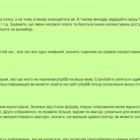
 поясу, а не тому, в якому знаходитесь ви. В такому випадку, відвідайте вашу
 і т.д. Зауважте, що зміна часового поясу та багатьох інших налаштувань до
бачте за каламбур.
тній час , але час все одно невірний, значить годинник на сервері налаштован
орумі, або ще ніхто не переклав phpBB на вашу мову. Спробуйте запитати адмі
альну інформацію ви можете знайти на сайті phpBB Group (посилання внизу сто
м користувача. Залежно від стилю форуму, перше зображення може відноситись 
. Друге зображення, як правило більше, відоме як аватар, унікальне для кожн
те використовувати аватари, значить так вирішив адміністратор, ви можете за
ість повідомлень, яку ви написали, або дозволяє ідентифікувати певних корис