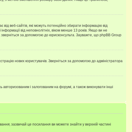
гає від веб-сайтів, які можуть потенційно збирати інформацію від
ї інформації від неповнолітніх, віком менше 13 років. Якщо ви не
ь, зверніться за допомогою до юрисконсульта. Зауважте, що phpBB Group
єстрацію нових користувачів. Зверніться за допомогою до адміністратора
 авторизованим і залогованим на форумі, а також виконувати інші
вання
, зазвичай це посилання ви можете знайти у верхній частині