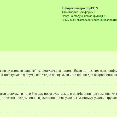
Інформація про phpBB 3
Хто створив цей форум?
Чому на форумі немає функції X?
З ким мені зв'язатись з питань некорект
ьно ви вводите ваше ім'я користувача та пароль. Якщо це так, тоді вам необх
 сконфігурував форум, і необхідно повідомити його про це для виправлення п
тратор форуму, чи потрібно вам реєструватись для розміщення повідомлень, чи
, приватні повідомлення, відсилання e-mail учасникам форуму, участь в групах