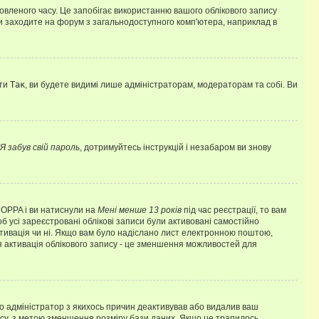
овленого часу. Це запобігає використанню вашого облікового запису
ви заходите на форум з загальнодоступного комп'ютера, наприклад в
оти
Так
, ви будете видимі лише адміністраторам, модераторам та собі. Ви
Я забув свій пароль
, дотримуйтесь інструкцій і незабаром ви знову
 COPPA і ви натиснули на
Мені менше 13 років
під час реєстрації, то вам
б усі зареєстровані облікові записи були активовані самостійно
активація чи ні. Якщо вам було надіслано лист електронною поштою,
ся активація облікового запису - це зменшення можливостей для
що адміністратор з якихось причин деактивував або видалив ваш
асу, з метою зменшення розміру бази даних. Якщо це трапилось,