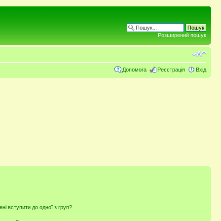
Розширений пошук
Допомога
Реєстрація
Вхід
ені вступити до одної з груп?