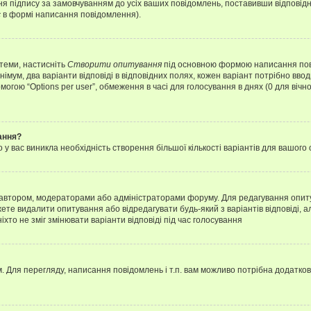
я підпису за замовчуванням до усіх ваших повідомлень, поставивши відповідн
с
в формі написання повідомлення).
 теми, настисніть
Створити опитування
під основною формою написання повід
мум, два варіанти відповіді в відповідних полях, кожен варіант потрібно вводит
могою “Options per user”, обмеження в часі для голосування в днях (0 для вічног
ання?
 вас виникла необхідність створення більшої кількості варіантів для вашого 
м автором, модераторами або адміністраторами форуму. Для редагування опит
жете видалити опитування або відредагувати будь-який з варіантів відповіді,
хто не зміг змінювати варіанти відповіді під час голосування
 Для перегляду, написання повідомлень і т.п. вам можливо потрібна додатко