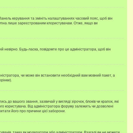
 Панель керування та змініть налаштуваннях часовий пояс, щоб він
ступна лише зареєстрованим клористувачам. Отже, якщо ви
ий невірно. Будь-ласка, повідомте про це адміністратора, щоб він
ністратора, чи може він встановити необхідний вам мовний пакет, а
рінки).
до вашого звання, зазвичай у вигляді зірочок, блоків чи крапок, які
ого користувача. Від адміністратора форуму залежить чи дозволені
питати його про причини цієї заборони.
тувачів, таких як модератори або адміністратори. Взагалі ви не можете