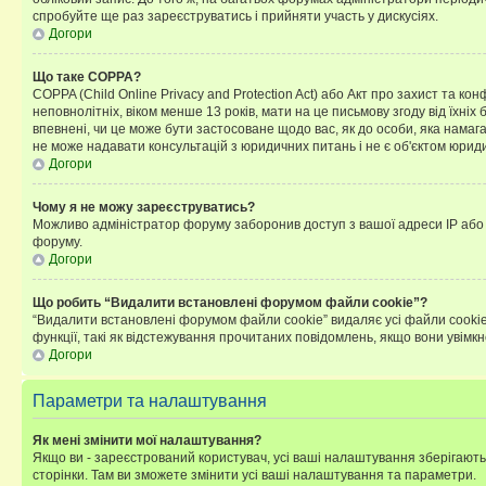
спробуйте ще раз зареєструватись і прийняти участь у дискусіях.
Догори
Що таке COPPA?
COPPA (Child Online Privacy and Protection Act) або Акт про захист та ко
неповнолітніх, віком менше 13 років, мати на це письмову згоду від їхніх 
впевнені, чи це може бути застосоване щодо вас, як до особи, яка нама
не може надавати консультацій з юридичних питань і не є об'єктом юриди
Догори
Чому я не можу зареєструватись?
Можливо адміністратор форуму заборонив доступ з вашої адреси IP або ім
форуму.
Догори
Що робить “Видалити встановлені форумом файли cookie”?
“Видалити встановлені форумом файли cookie” видаляє усі файли cookie
функції, такі як відстежування прочитаних повідомлень, якщо вони увімк
Догори
Параметри та налаштування
Як мені змінити мої налаштування?
Якщо ви - зареєстрований користувач, усі ваші налаштування зберігаютьс
сторінки. Там ви зможете змінити усі ваші налаштування та параметри.