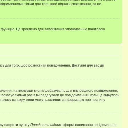
ідомленнями тільки для того, щоб підняти своє звання, за це
цю функцію. Це зроблено для запобігання зловживанню поштовою
сь для того, щоб розмістити повідомлення. Доступні для вас дії
омлення, натиснувши кнопку
редагувати
для відповідного повідомлення,
показує скільки разів ви редагували це повідомлення і коли це відбулось
 у такому випадку, вони можуть залишити інформацію про причину
чку напроти пункту
Приєднати підпис
в формі написання повідомлення