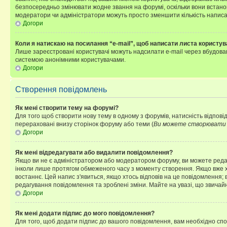
безпосередньо змінювати жодне звання на форумі, оскільки вони встано
модератори чи адміністратори можуть просто зменшити кількість напис
Догори
Коли я натискаю на посилання “e-mail”, щоб написати листа користув
Лише зареєстровані користувачі можуть надсилати e-mail через вбудова
системою анонімними користувачами.
Догори
Створення повідомлень
Як мені створити тему на форумі?
Для того щоб створити нову тему в одному з форумів, натисність відповід
перераховані внизу сторінок форуму або теми (
Ви можете створювати н
Догори
Як мені відредагувати або видалити повідомлення?
Якщо ви не є адміністратором або модератором форуму, ви можете реда
інколи лише протягом обмеженого часу з моменту створення. Якщо вже хто
востаннє. Цей напис з'явиться, якщо хтось відповів на це повідомлення;
редагування повідомлення та зроблені зміни. Майте на увазі, що звичайн
Догори
Як мені додати підпис до мого повідомлення?
Для того, щоб додати підпис до вашого повідомлення, вам необхідно спо