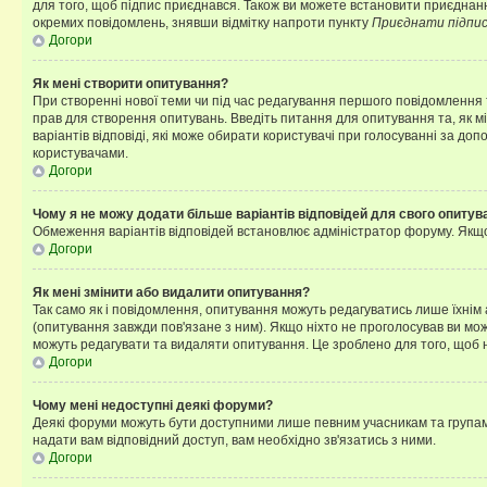
для того, щоб підпис приєднався. Також ви можете встановити приєднанн
окремих повідомлень, знявши відмітку напроти пункту
Приєднати підпи
Догори
Як мені створити опитування?
При створенні нової теми чи під час редагування першого повідомлення
прав для створення опитувань. Введіть питання для опитування та, як міні
варіантів відповіді, які може обирати користувачі при голосуванні за допо
користувачами.
Догори
Чому я не можу додати більше варіантів відповідей для свого опитув
Обмеження варіантів відповідей встановлює адміністратор форуму. Якщо у
Догори
Як мені змінити або видалити опитування?
Так само як і повідомлення, опитування можуть редагуватись лише їхні
(опитування завжди пов'язане з ним). Якщо ніхто не проголосував ви мо
можуть редагувати та видаляти опитування. Це зроблено для того, щоб ні
Догори
Чому мені недоступні деякі форуми?
Деякі форуми можуть бути доступними лише певним учасникам та групам.
надати вам відповідний доступ, вам необхідно зв'язатись з ними.
Догори