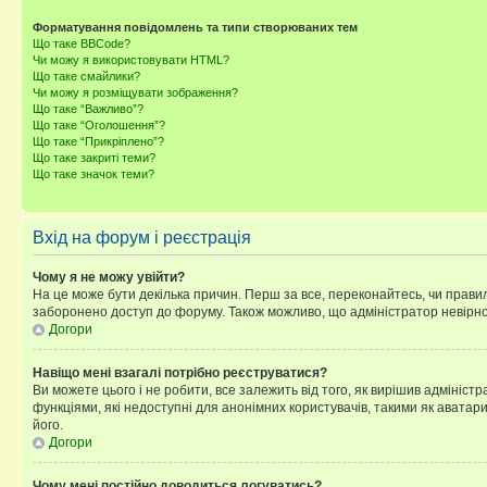
Форматування повідомлень та типи створюваних тем
Що таке BBCode?
Чи можу я використовувати HTML?
Що таке смайлики?
Чи можу я розміщувати зображення?
Що таке “Важливо”?
Що таке “Оголошення”?
Що таке “Прикріплено”?
Що таке закриті теми?
Що таке значок теми?
Вхід на форум і реєстрація
Чому я не можу увійти?
На це може бути декілька причин. Перш за все, переконайтесь, чи правил
заборонено доступ до форуму. Також можливо, що адміністратор невірно
Догори
Навіщо мені взагалі потрібно реєструватися?
Ви можете цього і не робити, все залежить від того, як вирішив адмініс
функціями, які недоступні для анонімних користувачів, такими як аватари
його.
Догори
Чому мені постійно доводиться логуватись?