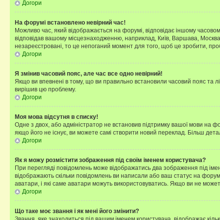
Догори
На форумі встановлено невірний час!
Можливо час, який відображається на форумі, відповідає іншому часовому
відповідав вашому місцезнаходженню, наприклад, Київ, Варшава, Москва
незареєстровані, то це непоганий момент для того, щоб це зробити, про
Догори
Я змінив часовий пояс, але час все одно невірний!
Якщо ви впевнені в тому, що ви правильно встановили часовий пояс та лі
вирішив цю проблему.
Догори
Моя мова відсутня в списку!
Одне з двох, або адміністратор не встановив підтримку вашої мови на ф
якщо його не існує, ви можете самі створити новий переклад. Більш дет
Догори
Як я можу розмістити зображення під своїм іменем користувача?
При перегляді повідомлень може відображатись два зображення під імене
відображають скільки повідомлень ви написали або ваш статус на форумі
аватари, і які саме аватари можуть використовуватись. Якщо ви не може
Догори
Що таке моє звання і як мені його змінити?
Звання, яке знаходиться під вашим іменем користувача, відображає кільк