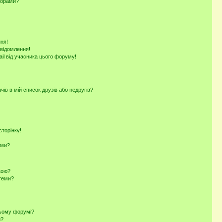
ьорами?
ня!
овідомлення!
il від учасника цього форуму!
ів в мій список друзів або недругів?
торінку!
еми?
кою?
 теми?
цьому форумі?
и?