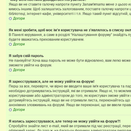
Якщо ви не ставите галочку напроти пункту
Запам'ятати мене з цього 
кимось іншим. Щоб залишатись залогованим, поставте галочку напроти ц
бібліотеці, інтернет-кафе, університеті і т.п. Якщо такий пункт відсутній
Догори
Як мені зробити, щоб моє ім'я користувача не з'являлось в списку он
В Панелі керування, а саме в розділі “Налаштування форуму” знайдіть п
будете вважатись прихованим користувачем.
Догори
Я забув свій пароль
Не панікуйте! Хоча ваш пароль не може бути відновлено, вам легко може
зможете увійти на форум.
Догори
Я зареєструвався, але не можу увійти на форум!
Перш за все, перевірте, чи вірно ви вводите ваше ім'я користувача та п
необхідно дотримуватись інструкцій, які ви отримали. Якщо ні, то можли
користувачами або адміністратором до того, як користувач зможе увійти
дотримуйтесь інструкцій, якщо ви не отримали листа, переконайтесь що 
анонімних зловживань на форумі. Якщо ви переконані, що ви ввели прави
Догори
Я колись зареєструвався, але тепер не можу увійти на форум?!
Спробуйте знайти лист e-mail, який ви отримали під час реєстрації, пер
обліковий запис. До того ж, на багатьох форумах адміністратори період