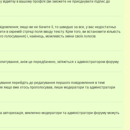
у відмітку в вашому профілі (ви зможете не приєднувати підпис до
омлення; якщо ви не бачите її, то швидше за все, у вас недостатньо
и в окремій стрічці поля вводу тексту. Крім того, ви встановити кількість
о голосування) і, накінець, можливість зміни своїх голосів
опитування, аніж це передбачено, зв'яжіться з адміністратором форуму.
ування перейдіть до редагування першого повідомлення в темі
 але якщо вже хтось проголосував, лише модератори та адміністратори
ва авторизація, виключно модератори та адміністратори форуму можуть