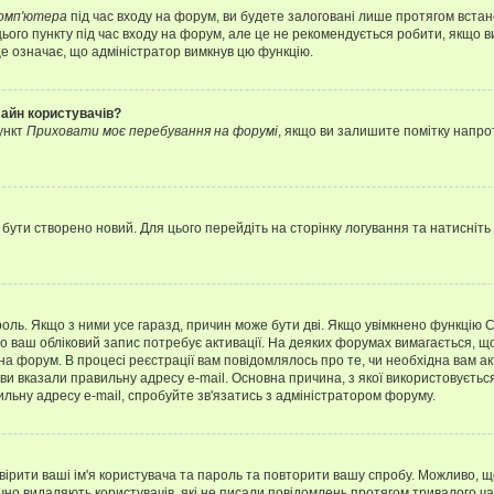
комп'ютера
під час входу на форум, ви будете залоговані лише протягом встан
ього пункту під час входу на форум, але це не рекомендується робити, якщо 
, це означає, що адміністратор вимкнув цю функцію.
лайн користувачів?
ункт
Приховати моє перебування на форумі
, якщо ви залишите помітку напр
 бути створено новий. Для цього перейдіть на сторінку логування та натисніть
ароль. Якщо з ними усе гаразд, причин може бути дві. Якщо увімкнено функцію
во ваш обліковий запис потребує активації. На деяких форумах вимагається, що
 на форум. В процесі реєстрації вам повідомлялось про те, чи необхідна вам 
ви вказали правильну адресу e-mail. Основна причина, з якої використовуєть
льну адресу e-mail, спробуйте зв'язатись з адміністратором форуму.
евірити ваші ім'я користувача та пароль та повторити вашу спробу. Можливо, 
ично видаляють користувачів, які не писали повідомлень протягом тривалого ч