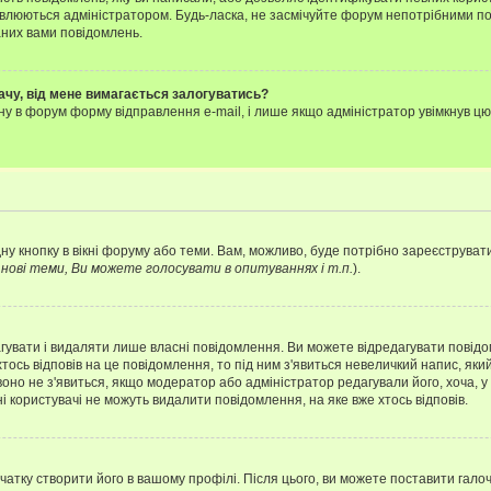
влюються адміністратором. Будь-ласка, не засмічуйте форум непотрібними пов
аних вами повідомлень.
ачу, від мене вимагається залогуватись?
ну в форум форму відправлення e-mail, і лише якщо адміністратор увімкнув 
ну кнопку в вікні форуму або теми. Вам, можливо, буде потрібно зареєструвати
ові теми, Ви можете голосувати в опитуваннях і т.п.
).
гувати і видаляти лише власні повідомлення. Ви можете відредагувати повід
сь відповів на це повідомлення, то під ним з'явиться невеличкий напис, який 
 воно не з'явиться, якщо модератор або адміністратор редагували його, хоча,
і користувачі не можуть видалити повідомлення, на яке вже хтось відповів.
чатку створити його в вашому профілі. Після цього, ви можете поставити гало