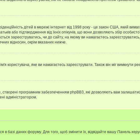
нфіденційність дітей в мережі інтернет від 1998 року - це закон США, який вима
батьків або підтвердження від їхніх опікунів, що вони дозволяють збір особисто
гається зареєструватись, чи до сайту, на якому ви намагаєтесь зареєструватис
чних відносин, окрім вказаних нижче.
'я користувача, яке ви намагаєтесь зареєструвати. Також він міг вимкнути ре
, створені програмним забезпеченням phpBB3, які дозволяють вам залишатись
нені адміністратором.
я в базі даних форуму. Для того, щоб змінити їх, відвідайте вашу
Панель керу