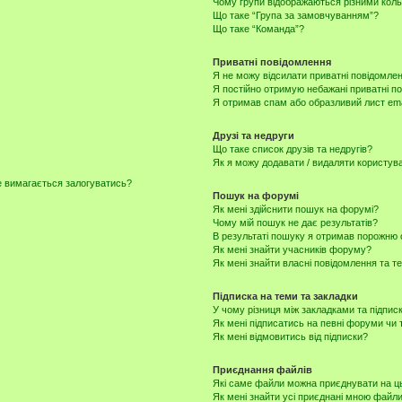
Чому групи відображаються різними кол
Що таке “Група за замовчуванням”?
Що таке “Команда”?
Приватні повідомлення
Я не можу відсилати приватні повідомлен
Я постійно отримую небажані приватні п
Я отримав спам або образливий лист ema
Друзі та недруги
Що таке список друзів та недругів?
Як я можу додавати / видаляти користувач
не вимагається залогуватись?
Пошук на форумі
Як мені здійснити пошук на форумі?
Чому мій пошук не дає результатів?
В результаті пошуку я отримав порожню с
Як мені знайти учасників форуму?
Як мені знайти власні повідомлення та т
Підписка на теми та закладки
У чому різниця між закладками та підпис
Як мені підписатись на певні форуми чи
Як мені відмовитись від підписки?
Приєднання файлів
Які саме файли можна приєднувати на 
Як мені знайти усі приєднані мною файл