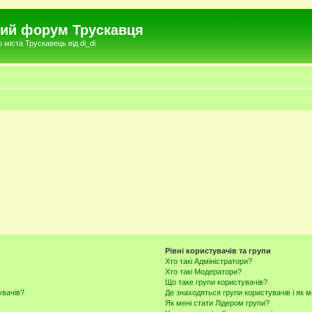
чний форум Трускавця
міста Трускавець від di_di
Рівні користувачів та групи
Хто такі Адміністратори?
Хто такі Модератори?
Що таке групи користувачів?
увачів?
Де знаходяться групи користувачів і як м
Як мені стати Лідером групи?