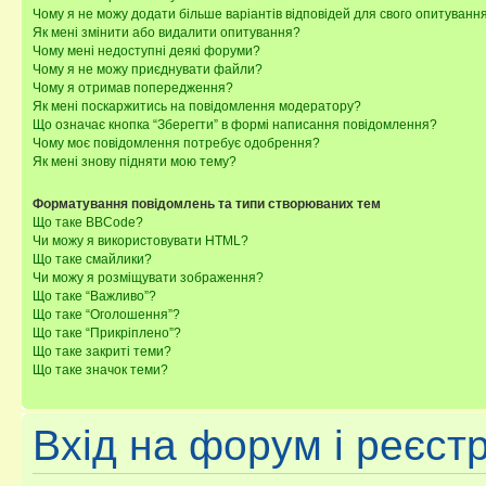
Чому я не можу додати більше варіантів відповідей для свого опитуванн
Як мені змінити або видалити опитування?
Чому мені недоступні деякі форуми?
Чому я не можу приєднувати файли?
Чому я отримав попередження?
Як мені поскаржитись на повідомлення модератору?
Що означає кнопка “Зберегти” в формі написання повідомлення?
Чому моє повідомлення потребує одобрення?
Як мені знову підняти мою тему?
Форматування повідомлень та типи створюваних тем
Що таке BBCode?
Чи можу я використовувати HTML?
Що таке смайлики?
Чи можу я розміщувати зображення?
Що таке “Важливо”?
Що таке “Оголошення”?
Що таке “Прикріплено”?
Що таке закриті теми?
Що таке значок теми?
Вхід на форум і реєст