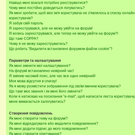
Навіщо мені взагалі потрібно реєструватися?
Чому мені постійно доводиться логуватись?
Як мені зробити, щоб моє ім'я користувача не з'являлось в списку онлайн
користувачів?
Я забув свій пароль
Я зареєструвався, але не можу увійти на форум!
Я колись зареєструвався, але тепер не можу увійти на форум?!
Що таке COPPA?
Чому я не можу зареєструватись?
Що робить “Видалити встановлені форумом файли cookie”?
Параметри та налаштування
Як мені змінити мої налаштування?
На форумі встановлено невірний час!
Я змінив часовий пояс, але час все одно невірний!
Моя мова відсутня в списку!
Як я можу розмістити зображення під своїм іменем користувача?
Що таке моє звання і як мені його змінити?
Коли я натискаю на посилання “e-mail”, щоб написати листа користувачу,
мене вимагається залогуватись?
Створення повідомлень
Як мені створити тему на форумі?
Як мені відредагувати або видалити повідомлення?
Як мені додати підпис до мого повідомлення?
Як мені створити опитування?