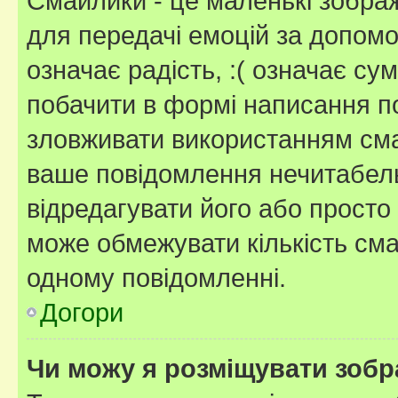
Смайлики - це маленькі зображ
для передачі емоцій за допомог
означає радість, :( означає су
побачити в формі написання п
зловживати використанням сма
ваше повідомлення нечитабел
відредагувати його або просто
може обмежувати кількість сма
одному повідомленні.
Догори
Чи можу я розміщувати зоб