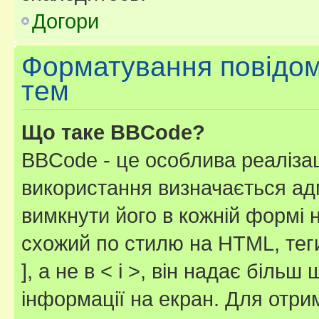
Догори
Форматування повідом
тем
Що таке BBCode?
BBCode - це особлива реаліза
використання визначається ад
вимкнути його в кожній формі
схожий по стилю на HTML, теги
], а не в < і >, він надає біль
інформації на екран. Для отри