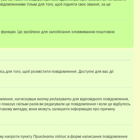
ідомленнями тільки для того, щоб підняти своє звання, за це
цю функцію. Це зроблено для запобігання зловживанню поштовою
сь для того, щоб розмістити повідомлення. Доступні для вас дії
омлення, натиснувши кнопку
редагувати
для відповідного повідомлення,
показує скільки разів ви редагували це повідомлення і коли це відбулось
 у такому випадку, вони можуть залишити інформацію про причину
чку напроти пункту
Приєднати підпис
в формі написання повідомлення