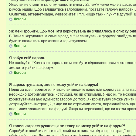
Якщо ви не ставите галочку напроти пункту
Запам'ятати мене з цього 
кимось іншим. Щоб залишатись залогованим, поставте галочку напроти ц
бібліотеці, інтернет-кафе, університеті і т.п. Якщо такий пункт відсутній
Догори
Як мені зробити, щоб моє ім'я користувача не з'являлось в списку он
В Панелі керування, а саме в розділі “Налаштування форуму” знайдіть п
будете вважатись прихованим користувачем.
Догори
Я забув свій пароль
Не панікуйте! Хоча ваш пароль не може бути відновлено, вам легко може
зможете увійти на форум.
Догори
Я зареєструвався, але не можу увійти на форум!
Перш за все, перевірте, чи вірно ви вводите ваше ім'я користувача та п
необхідно дотримуватись інструкцій, які ви отримали. Якщо ні, то можли
користувачами або адміністратором до того, як користувач зможе увійти
дотримуйтесь інструкцій, якщо ви не отримали листа, переконайтесь що 
анонімних зловживань на форумі. Якщо ви переконані, що ви ввели прави
Догори
Я колись зареєструвався, але тепер не можу увійти на форум?!
Спробуйте знайти лист e-mail, який ви отримали під час реєстрації, пер
обліковий запис. До того ж, на багатьох форумах адміністратори період