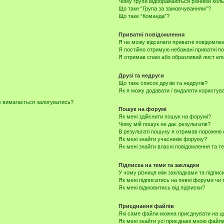
Чому групи відображаються різними кол
Що таке “Група за замовчуванням”?
Що таке “Команда”?
Приватні повідомлення
Я не можу відсилати приватні повідомлен
Я постійно отримую небажані приватні п
Я отримав спам або образливий лист ema
Друзі та недруги
Що таке список друзів та недругів?
Як я можу додавати / видаляти користувач
не вимагається залогуватись?
Пошук на форумі
Як мені здійснити пошук на форумі?
Чому мій пошук не дає результатів?
В результаті пошуку я отримав порожню с
Як мені знайти учасників форуму?
Як мені знайти власні повідомлення та т
Підписка на теми та закладки
У чому різниця між закладками та підпис
Як мені підписатись на певні форуми чи
Як мені відмовитись від підписки?
Приєднання файлів
Які саме файли можна приєднувати на 
Як мені знайти усі приєднані мною файл