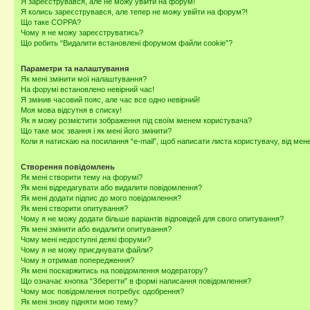
Я зареєструвався, але не можу увійти на форум!
Я колись зареєструвався, але тепер не можу увійти на форум?!
Що таке COPPA?
Чому я не можу зареєструватись?
Що робить “Видалити встановлені форумом файли cookie”?
Параметри та налаштування
Як мені змінити мої налаштування?
На форумі встановлено невірний час!
Я змінив часовий пояс, але час все одно невірний!
Моя мова відсутня в списку!
Як я можу розмістити зображення під своїм іменем користувача?
Що таке моє звання і як мені його змінити?
Коли я натискаю на посилання “e-mail”, щоб написати листа користувачу, від ме
Створення повідомлень
Як мені створити тему на форумі?
Як мені відредагувати або видалити повідомлення?
Як мені додати підпис до мого повідомлення?
Як мені створити опитування?
Чому я не можу додати більше варіантів відповідей для свого опитування?
Як мені змінити або видалити опитування?
Чому мені недоступні деякі форуми?
Чому я не можу приєднувати файли?
Чому я отримав попередження?
Як мені поскаржитись на повідомлення модератору?
Що означає кнопка “Зберегти” в формі написання повідомлення?
Чому моє повідомлення потребує одобрення?
Як мені знову підняти мою тему?