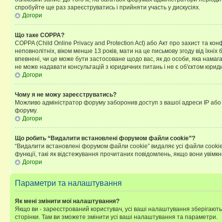
спробуйте ще раз зареєструватись і прийняти участь у дискусіях.
Догори
Що таке COPPA?
COPPA (Child Online Privacy and Protection Act) або Акт про захист та ко
неповнолітніх, віком менше 13 років, мати на це письмову згоду від їхніх 
впевнені, чи це може бути застосоване щодо вас, як до особи, яка нама
не може надавати консультацій з юридичних питань і не є об'єктом юриди
Догори
Чому я не можу зареєструватись?
Можливо адміністратор форуму заборонив доступ з вашої адреси IP або ім
форуму.
Догори
Що робить “Видалити встановлені форумом файли cookie”?
“Видалити встановлені форумом файли cookie” видаляє усі файли cookie
функції, такі як відстежування прочитаних повідомлень, якщо вони увімк
Догори
Параметри та налаштування
Як мені змінити мої налаштування?
Якщо ви - зареєстрований користувач, усі ваші налаштування зберігаютьс
сторінки. Там ви зможете змінити усі ваші налаштування та параметри.