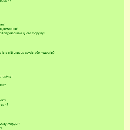
ьорами?
ня!
овідомлення!
il від учасника цього форуму!
ів в мій список друзів або недругів?
торінку!
еми?
кою?
 теми?
цьому форумі?
и?