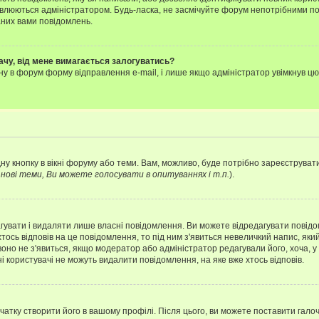
влюються адміністратором. Будь-ласка, не засмічуйте форум непотрібними пов
аних вами повідомлень.
ачу, від мене вимагається залогуватись?
ну в форум форму відправлення e-mail, і лише якщо адміністратор увімкнув 
ну кнопку в вікні форуму або теми. Вам, можливо, буде потрібно зареєструвати
ові теми, Ви можете голосувати в опитуваннях і т.п.
).
гувати і видаляти лише власні повідомлення. Ви можете відредагувати повід
сь відповів на це повідомлення, то під ним з'явиться невеличкий напис, який 
 воно не з'явиться, якщо модератор або адміністратор редагували його, хоча,
і користувачі не можуть видалити повідомлення, на яке вже хтось відповів.
чатку створити його в вашому профілі. Після цього, ви можете поставити гало