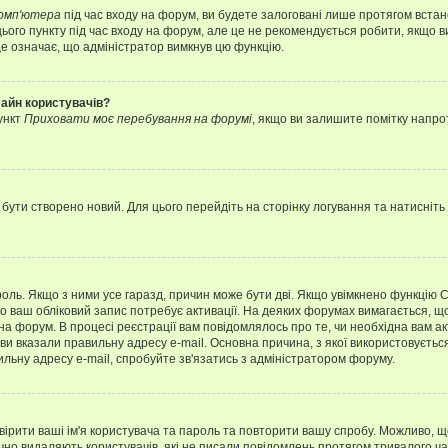
комп'ютера
під час входу на форум, ви будете залоговані лише протягом встан
ього пункту під час входу на форум, але це не рекомендується робити, якщо 
, це означає, що адміністратор вимкнув цю функцію.
лайн користувачів?
ункт
Приховати моє перебування на форумі
, якщо ви залишите помітку напр
 бути створено новий. Для цього перейдіть на сторінку логування та натисніть
ароль. Якщо з ними усе гаразд, причин може бути дві. Якщо увімкнено функцію
во ваш обліковий запис потребує активації. На деяких форумах вимагається, що
 на форум. В процесі реєстрації вам повідомлялось про те, чи необхідна вам 
ви вказали правильну адресу e-mail. Основна причина, з якої використовуєть
льну адресу e-mail, спробуйте зв'язатись з адміністратором форуму.
евірити ваші ім'я користувача та пароль та повторити вашу спробу. Можливо, 
ично видаляють користувачів, які не писали повідомлень протягом тривалого ч