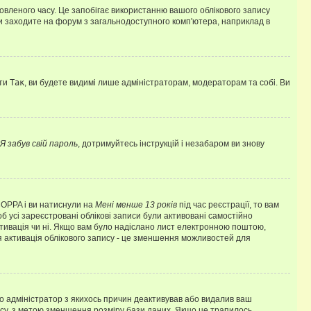
овленого часу. Це запобігає використанню вашого облікового запису
ви заходите на форум з загальнодоступного комп'ютера, наприклад в
оти
Так
, ви будете видимі лише адміністраторам, модераторам та собі. Ви
Я забув свій пароль
, дотримуйтесь інструкцій і незабаром ви знову
 COPPA і ви натиснули на
Мені менше 13 років
під час реєстрації, то вам
б усі зареєстровані облікові записи були активовані самостійно
активація чи ні. Якщо вам було надіслано лист електронною поштою,
ся активація облікового запису - це зменшення можливостей для
що адміністратор з якихось причин деактивував або видалив ваш
асу, з метою зменшення розміру бази даних. Якщо це трапилось,