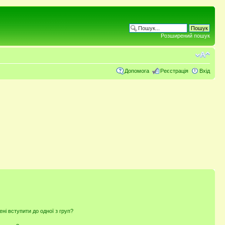
Розширений пошук
Допомога
Реєстрація
Вхід
ені вступити до одної з груп?