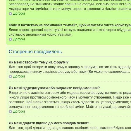
безпосередньо змінювати жодне звання на форумі, оскільки вони встано
модератори чи адміністратори можуть просто зменшити кількість напис
Догори
Коли я натискаю на посилання “e-mail”, щоб написати листа користув
Лише зареєстровані користувачі можуть надсилати e-mail через вбудова
системою анонімними користувачами.
Догори
Створення повідомлень
Як мені створити тему на форумі?
Для того щоб створити нову тему в одному з форумів, натисність відповід
перераховані внизу сторінок форуму або теми (
Ви можете створювати н
Догори
Як мені відредагувати або видалити повідомлення?
Якщо ви не є адміністратором або модератором форуму, ви можете реда
інколи лише протягом обмеженого часу з моменту створення. Якщо вже хто
востаннє. Цей напис з'явиться, якщо хтось відповів на це повідомлення;
редагування повідомлення та зроблені зміни. Майте на увазі, що звичайн
Догори
Як мені додати підпис до мого повідомлення?
Для того, щоб додати підпис до вашого повідомлення, вам необхідно спо