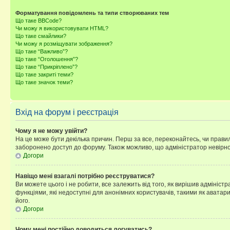
Форматування повідомлень та типи створюваних тем
Що таке BBCode?
Чи можу я використовувати HTML?
Що таке смайлики?
Чи можу я розміщувати зображення?
Що таке “Важливо”?
Що таке “Оголошення”?
Що таке “Прикріплено”?
Що таке закриті теми?
Що таке значок теми?
Вхід на форум і реєстрація
Чому я не можу увійти?
На це може бути декілька причин. Перш за все, переконайтесь, чи правил
заборонено доступ до форуму. Також можливо, що адміністратор невірно
Догори
Навіщо мені взагалі потрібно реєструватися?
Ви можете цього і не робити, все залежить від того, як вирішив адмініс
функціями, які недоступні для анонімних користувачів, такими як аватари
його.
Догори
Чому мені постійно доводиться логуватись?