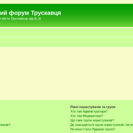
чний форум Трускавця
міста Трускавець від di_di
Рівні користувачів та групи
Хто такі Адміністратори?
Хто такі Модератори?
Що таке групи користувачів?
увачів?
Де знаходяться групи користувачів і як м
Як мені стати Лідером групи?