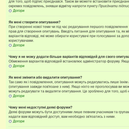
для того, щоб підпис приєднався. Також ви можете встановити приєднанн
окремих повідомлень, знявши відмітку напроти пункту
Приєднати підпи
Догори
Як мені створити опитування?
При створенні нової теми чи під час редагування першого повідомлення
прав для створення опитувань. Введіть питання для опитування та, як міні
варіантів відповіді, які може обирати користувачі при голосуванні за допо
користувачами.
Догори
Чому я не можу додати більше варіантів відповідей для свого опитув
Обмеження варіантів відповідей встановлює адміністратор форуму. Якщо у
Догори
Як мені змінити або видалити опитування?
Так само як і повідомлення, опитування можуть редагуватись лише їхні
(опитування завжди пов'язане з ним). Якщо ніхто не проголосував ви мо
можуть редагувати та видаляти опитування. Це зроблено для того, щоб ні
Догори
Чому мені недоступні деякі форуми?
Деякі форуми можуть бути доступними лише певним учасникам та групам.
надати вам відповідний доступ, вам необхідно зв'язатись з ними.
Догори