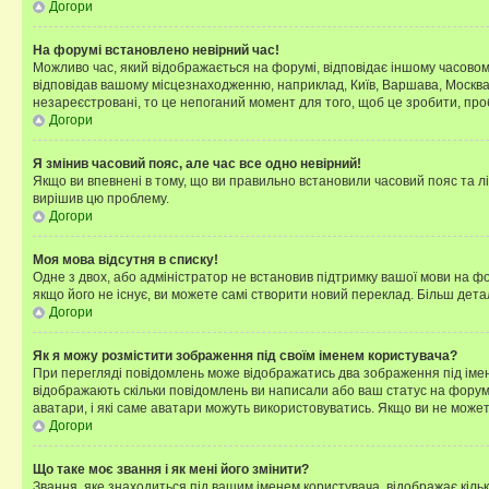
Догори
На форумі встановлено невірний час!
Можливо час, який відображається на форумі, відповідає іншому часовому
відповідав вашому місцезнаходженню, наприклад, Київ, Варшава, Москва
незареєстровані, то це непоганий момент для того, щоб це зробити, про
Догори
Я змінив часовий пояс, але час все одно невірний!
Якщо ви впевнені в тому, що ви правильно встановили часовий пояс та лі
вирішив цю проблему.
Догори
Моя мова відсутня в списку!
Одне з двох, або адміністратор не встановив підтримку вашої мови на ф
якщо його не існує, ви можете самі створити новий переклад. Більш дет
Догори
Як я можу розмістити зображення під своїм іменем користувача?
При перегляді повідомлень може відображатись два зображення під імене
відображають скільки повідомлень ви написали або ваш статус на форумі
аватари, і які саме аватари можуть використовуватись. Якщо ви не може
Догори
Що таке моє звання і як мені його змінити?
Звання, яке знаходиться під вашим іменем користувача, відображає кільк