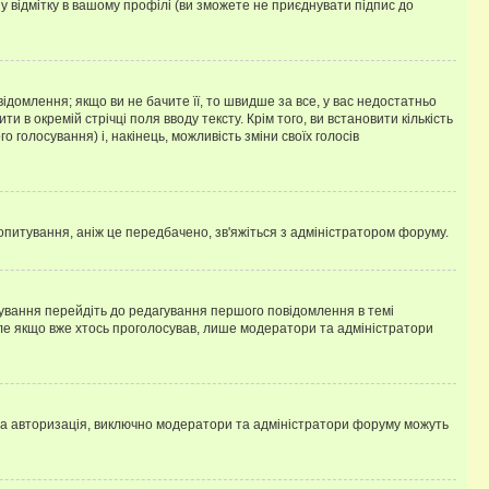
у відмітку в вашому профілі (ви зможете не приєднувати підпис до
омлення; якщо ви не бачите її, то швидше за все, у вас недостатньо
и в окремій стрічці поля вводу тексту. Крім того, ви встановити кількість
о голосування) і, накінець, можливість зміни своїх голосів
опитування, аніж це передбачено, зв'яжіться з адміністратором форуму.
ування перейдіть до редагування першого повідомлення в темі
 але якщо вже хтось проголосував, лише модератори та адміністратори
ва авторизація, виключно модератори та адміністратори форуму можуть