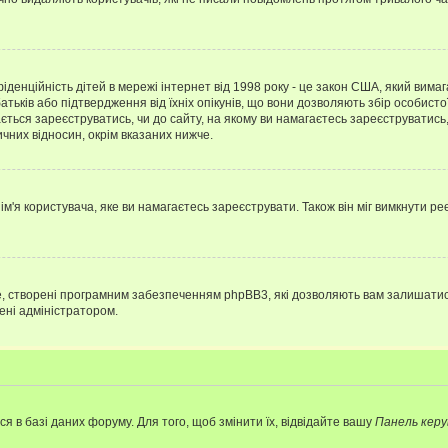
нфіденційність дітей в мережі інтернет від 1998 року - це закон США, який вима
батьків або підтвердження від їхніх опікунів, що вони дозволяють збір особисто
гається зареєструватись, чи до сайту, на якому ви намагаєтесь зареєструватис
чних відносин, окрім вказаних нижче.
'я користувача, яке ви намагаєтесь зареєструвати. Також він міг вимкнути ре
, створені програмним забезпеченням phpBB3, які дозволяють вам залишатись
нені адміністратором.
я в базі даних форуму. Для того, щоб змінити їх, відвідайте вашу
Панель керу