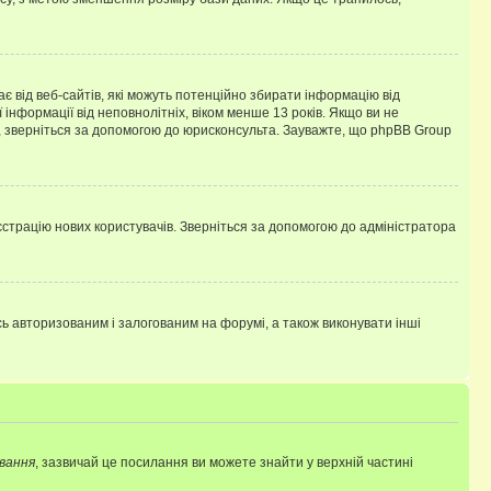
гає від веб-сайтів, які можуть потенційно збирати інформацію від
ї інформації від неповнолітніх, віком менше 13 років. Якщо ви не
ь, зверніться за допомогою до юрисконсульта. Зауважте, що phpBB Group
єстрацію нових користувачів. Зверніться за допомогою до адміністратора
 авторизованим і залогованим на форумі, а також виконувати інші
вання
, зазвичай це посилання ви можете знайти у верхній частині