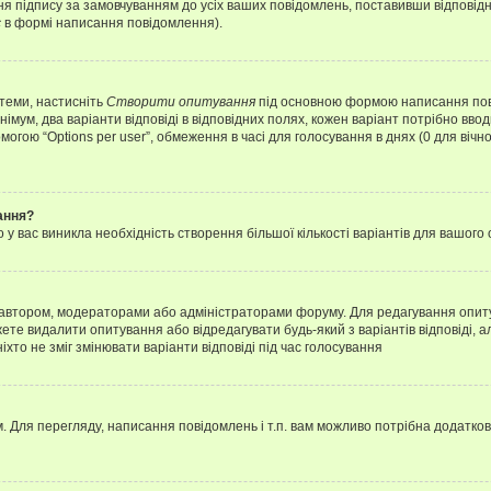
я підпису за замовчуванням до усіх ваших повідомлень, поставивши відповідн
с
в формі написання повідомлення).
 теми, настисніть
Створити опитування
під основною формою написання повід
мум, два варіанти відповіді в відповідних полях, кожен варіант потрібно вводит
могою “Options per user”, обмеження в часі для голосування в днях (0 для вічног
ання?
 вас виникла необхідність створення більшої кількості варіантів для вашого 
м автором, модераторами або адміністраторами форуму. Для редагування опит
жете видалити опитування або відредагувати будь-який з варіантів відповіді,
хто не зміг змінювати варіанти відповіді під час голосування
 Для перегляду, написання повідомлень і т.п. вам можливо потрібна додатко