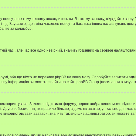
 поясу, а не тому, в якому знаходитесь ви. В такому випадку, відвідайте вашу
 і т.д. Зауважте, що зміна часового поясу та багатьох інших налаштувань до
бачте за каламбур.
тній час , але час все одно невірний, значить годинник на сервері налаштован
орумі, або ще ніхто не переклав phpBB на вашу мову. Спробуйте запитати адмі
альну інформацію ви можете знайти на сайті phpBB Group (посилання внизу сто
м користувача. Залежно від стилю форуму, перше зображення може відноситись 
. Друге зображення, як правило більше, відоме як аватар, унікальне для кожн
те використовувати аватари, значить так вирішив адміністратор, ви можете за
ість повідомлень, яку ви написали, або дозволяє ідентифікувати певних корис