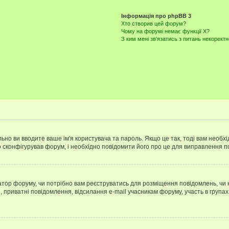
Інформація про phpBB 3
Хто створив цей форум?
Чому на форумі немає функції X?
З ким мені зв'язатись з питань некорект
ьно ви вводите ваше ім'я користувача та пароль. Якщо це так, тоді вам необх
 сконфігурував форум, і необхідно повідомити його про це для виправлення п
тратор форуму, чи потрібно вам реєструватись для розміщення повідомлень, чи
, приватні повідомлення, відсилання e-mail учасникам форуму, участь в групах