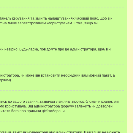
 Панель керування та змініть налаштуваннях часовий пояс, щоб він
ступна лише зареєстрованим клористувачам. Отже, якщо ви
ий невірно. Будь-ласка, повідомте про це адміністратора, щоб він
ністратора, чи може він встановити необхідний вам мовний пакет, а
рінки).
до вашого звання, зазвичай у вигляді зірочок, блоків чи крапок, які
ого користувача. Від адміністратора форуму залежить чи дозволені
питати його про причини цієї заборони.
тувачів, таких як модератори або адміністратори. Взагалі ви не можете