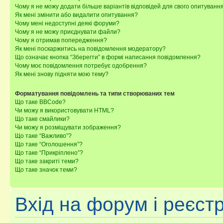
Чому я не можу додати більше варіантів відповідей для свого опитуванн
Як мені змінити або видалити опитування?
Чому мені недоступні деякі форуми?
Чому я не можу приєднувати файли?
Чому я отримав попередження?
Як мені поскаржитись на повідомлення модератору?
Що означає кнопка “Зберегти” в формі написання повідомлення?
Чому моє повідомлення потребує одобрення?
Як мені знову підняти мою тему?
Форматування повідомлень та типи створюваних тем
Що таке BBCode?
Чи можу я використовувати HTML?
Що таке смайлики?
Чи можу я розміщувати зображення?
Що таке “Важливо”?
Що таке “Оголошення”?
Що таке “Прикріплено”?
Що таке закриті теми?
Що таке значок теми?
Вхід на форум і реєст