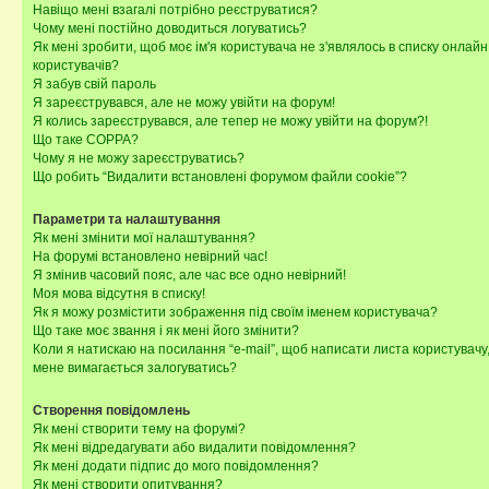
Навіщо мені взагалі потрібно реєструватися?
Чому мені постійно доводиться логуватись?
Як мені зробити, щоб моє ім'я користувача не з'являлось в списку онлайн
користувачів?
Я забув свій пароль
Я зареєструвався, але не можу увійти на форум!
Я колись зареєструвався, але тепер не можу увійти на форум?!
Що таке COPPA?
Чому я не можу зареєструватись?
Що робить “Видалити встановлені форумом файли cookie”?
Параметри та налаштування
Як мені змінити мої налаштування?
На форумі встановлено невірний час!
Я змінив часовий пояс, але час все одно невірний!
Моя мова відсутня в списку!
Як я можу розмістити зображення під своїм іменем користувача?
Що таке моє звання і як мені його змінити?
Коли я натискаю на посилання “e-mail”, щоб написати листа користувачу,
мене вимагається залогуватись?
Створення повідомлень
Як мені створити тему на форумі?
Як мені відредагувати або видалити повідомлення?
Як мені додати підпис до мого повідомлення?
Як мені створити опитування?