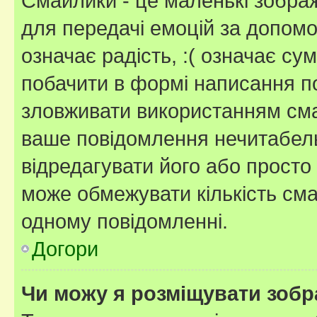
Смайлики - це маленькі зображ
для передачі емоцій за допомог
означає радість, :( означає су
побачити в формі написання п
зловживати використанням сма
ваше повідомлення нечитабел
відредагувати його або просто
може обмежувати кількість сма
одному повідомленні.
Догори
Чи можу я розміщувати зоб