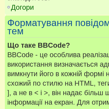
Догори
Форматування повідом
тем
Що таке BBCode?
BBCode - це особлива реаліза
використання визначається ад
вимкнути його в кожній формі
схожий по стилю на HTML, теги
], а не в < і >, він надає біль
інформації на екран. Для отри