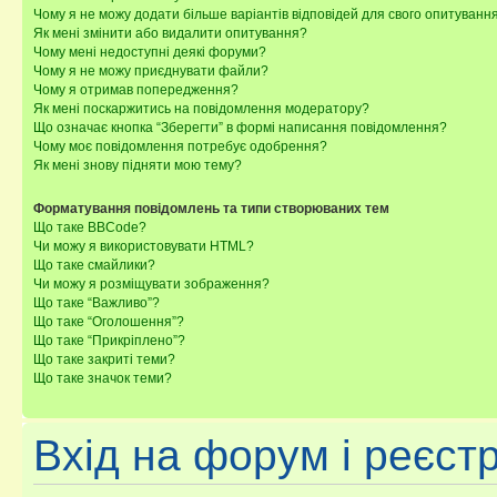
Чому я не можу додати більше варіантів відповідей для свого опитуванн
Як мені змінити або видалити опитування?
Чому мені недоступні деякі форуми?
Чому я не можу приєднувати файли?
Чому я отримав попередження?
Як мені поскаржитись на повідомлення модератору?
Що означає кнопка “Зберегти” в формі написання повідомлення?
Чому моє повідомлення потребує одобрення?
Як мені знову підняти мою тему?
Форматування повідомлень та типи створюваних тем
Що таке BBCode?
Чи можу я використовувати HTML?
Що таке смайлики?
Чи можу я розміщувати зображення?
Що таке “Важливо”?
Що таке “Оголошення”?
Що таке “Прикріплено”?
Що таке закриті теми?
Що таке значок теми?
Вхід на форум і реєст