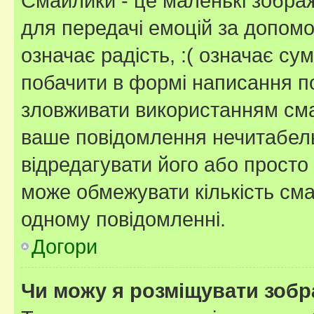
Смайлики - це маленькі зображ
для передачі емоцій за допомог
означає радість, :( означає су
побачити в формі написання п
зловживати використанням сма
ваше повідомлення нечитабел
відредагувати його або просто
може обмежувати кількість сма
одному повідомленні.
Догори
Чи можу я розміщувати зоб