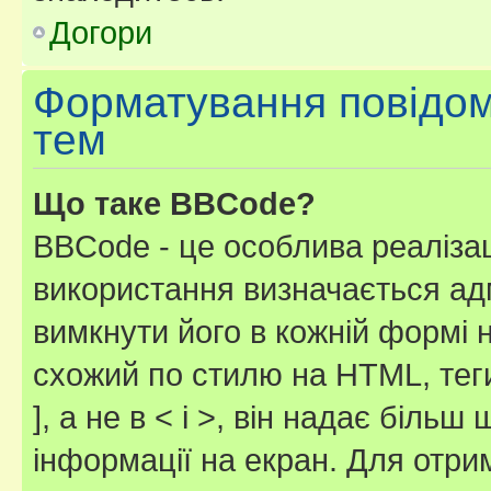
Догори
Форматування повідом
тем
Що таке BBCode?
BBCode - це особлива реаліза
використання визначається ад
вимкнути його в кожній формі
схожий по стилю на HTML, теги
], а не в < і >, він надає біль
інформації на екран. Для отри