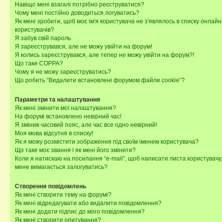
Навіщо мені взагалі потрібно реєструватися?
Чому мені постійно доводиться логуватись?
Як мені зробити, щоб моє ім'я користувача не з'являлось в списку онлайн
користувачів?
Я забув свій пароль
Я зареєструвався, але не можу увійти на форум!
Я колись зареєструвався, але тепер не можу увійти на форум?!
Що таке COPPA?
Чому я не можу зареєструватись?
Що робить “Видалити встановлені форумом файли cookie”?
Параметри та налаштування
Як мені змінити мої налаштування?
На форумі встановлено невірний час!
Я змінив часовий пояс, але час все одно невірний!
Моя мова відсутня в списку!
Як я можу розмістити зображення під своїм іменем користувача?
Що таке моє звання і як мені його змінити?
Коли я натискаю на посилання “e-mail”, щоб написати листа користувачу,
мене вимагається залогуватись?
Створення повідомлень
Як мені створити тему на форумі?
Як мені відредагувати або видалити повідомлення?
Як мені додати підпис до мого повідомлення?
Як мені створити опитування?